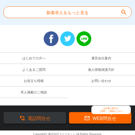
search
新着求人をもっと見る
はじめての方へ
運営会社案内
よくあるご質問
個人情報保護方針
お役立ち情報
お問い合わせ
求人掲載のご相談
お仕事に関する
ご質問・ご相談はこちら


電話問合せ
WEB問合せ
Copyright© 株式会社ライクネット All Rights Reserved.