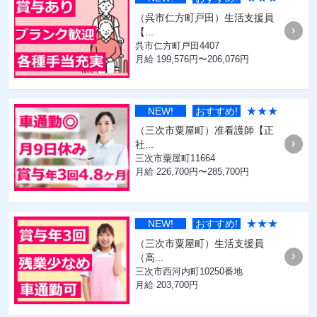
（呉市仁方町戸田）生活支援員
【...
呉市仁方町戸田4407
月給 199,576円〜206,076円
★★★
NEW!
おすすめ!
（三次市粟屋町）准看護師【正
社...
三次市粟屋町11664
月給 226,700円〜285,700円
★★★
NEW!
おすすめ!
（三次市粟屋町）生活支援員
（高...
三次市西河内町10250番地
月給 203,700円