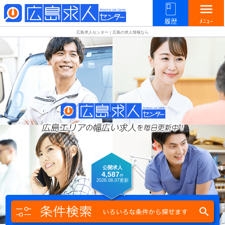
menu
履歴
ﾒﾆｭｰ
広島求人センター｜広島の求人情報なら
公開求人
4,587
件
2026.08.07
更新