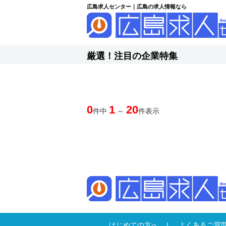
広島求人センター｜広島の求人情報なら
厳選！注目の企業特集
0
1
20
件中
～
件表示
はじめての方へ
よくあるご質