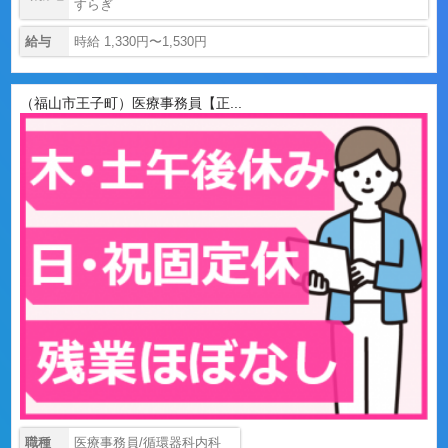
すらぎ
給与
時給 1,330円〜1,530円
（福山市王子町）医療事務員【正...
職種
医療事務員/循環器科内科