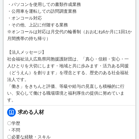
・パソコンを使用しての書類作成業務
・公用車を運転しての訪問調査業務
・オンコール対応
・その他、上記に付随する業務
※オンコールは対応は月交代の輪番制（おおむね6か月に1回1か
月間携帯の持ち帰り）
【法人メッセージ】
社会福祉法人広島県同胞援護財団は、「真心・信頼・安心・一
人ひとりを大切にします・地域と共に歩みます・活力ある同援
（どうえん）を創ります」を理念とする、歴史のある社会福祉
法人です。
「働き」をきちんと評価、等級や給与の見直しも積極的に行
い、安心して働ける職場環境と福利厚生の提供に努めていま
す。
求める人材
〇学歴
・不問
〇必要な経験・スキル