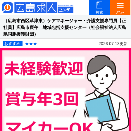
menu
検索
ﾒﾆｭｰ
（広島市西区草津東）ケアマネージャー・介護支援専門員【正
社員】広島市庚午 地域包括支援センター（社会福祉法人広島
県同胞援護財団）
おすすめ!
★★★
2026.07.13更新