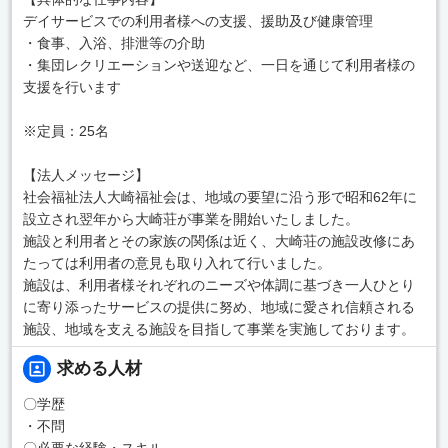
デイサービスでの利用者様への支援、援助及び健康管理
・食事、入浴、排泄等の介助
・集団レクリエーションや送迎など、一日を通じて利用者様の
支援を行います
※定員：25名
【法人メッセージ】
社会福祉法人大崎福祉会は、地域の要望に沿う形で昭和62年に
設立され翌年から大崎荘が事業を開始いたしました。
施設と利用者とその家族の関係は近く、大崎荘の施設改修にあ
たっては利用者の意見も取り入れて行いました。
施設は、利用者様それぞれのニーズや体調に基づき一人ひとり
に寄り添ったサービスの提供に努め、地域に愛され信頼される
施設、地域を支える施設を目指して事業を実施しております。
求める人材
〇学歴
・不問
〇必要な経験・スキル