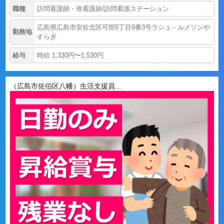
職種
訪問看護師・准看護師/訪問看護ステーション
広島県広島市安佐北区可部5丁目9番3号ラシュ－ルメソンや
勤務地
すらぎ
給与
時給 1,330円〜1,530円
（広島市佐伯区八幡）生活支援員...