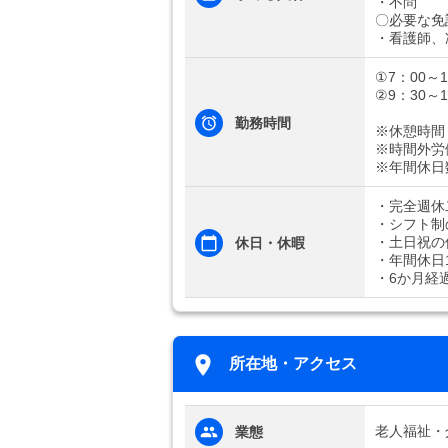
・不問
〇必要な免
・看護師、
①7：00～1
②9：30～1
勤務時間
※休憩時間
※時間外労
※年間休日
・完全週休
・シフト制
・土日祝の
休日・休暇
・年間休日1
・6か月経
所在地・アクセス
老人福祉・
業態