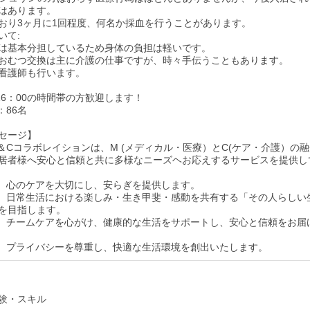
はあります。
おり3ヶ月に1回程度、何名か採血を行うことがあります。
いて:
は基本分担しているため身体の負担は軽いです。
おむつ交換は主に介護の仕事ですが、時々手伝うこともあります。
看護師も行います。
～16：00の時間帯の方歓迎します！
：86名
セージ】
＆Cコラボレイションは、M (メディカル・医療）とC(ケア・介護）の融
居者様へ安心と信頼と共に多様なニーズヘお応えするサービスを提供し
は、心のケアを大切にし、安らぎを提供します。
は、日常生活における楽しみ・生き甲斐・感動を共有する「その人らしい
を目指します。
は、チームケアを心がけ、健康的な生活をサポートし、安心と信頼をお届
は、プライバシーを尊重し、快適な生活環境を創出いたします。
験・スキル