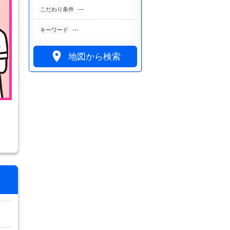
---
こだわり条件
---
キーワード

地図から検索