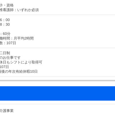
許・資格
准看護師：いずれか必須
6：00
8：30
：60分
働時間：月平均2時間
数：107日
二日制
のお仕事です
休日もシフトにより取得可
07日
過後の年次有給休暇10日
介護事業