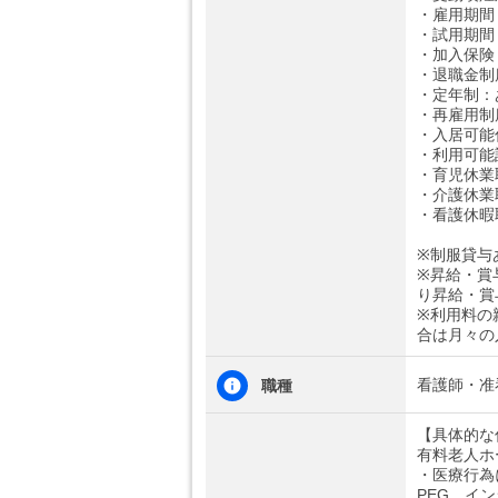
・雇用期間
・試用期間
・加入保険
・退職金制
・定年制：
・再雇用制
・入居可能
・利用可能
・育児休業
・介護休業
・看護休暇
※制服貸与
※昇給・賞
り昇給・賞
※利用料の
合は月々の
看護師・准
職種
【具体的な
有料老人ホ
・医療行為
PEG、イ