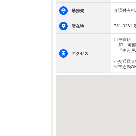
介護付有料
勤務先
731-023
所在地
〇最寄駅
・JR「可
・「中河戸
アクセス
※交通費支
※車通勤O