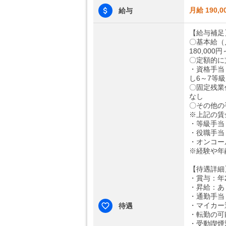
月給 190,0
給与
【給与補足
〇基本給（
180,000円
〇定額的に
・資格手当：
し6～7等
〇固定残業
なし
〇その他の
※上記の賃
・等級手当：
・役職手当：
・オンコール
※経験や年
【待遇詳細
・賞与：年
・昇給：あ
・通勤手当：
・マイカー
待遇
・転勤の可
・受動喫煙