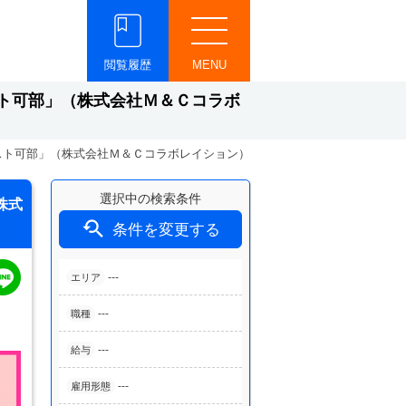
閲覧履歴
MENU
ト可部」（株式会社Ｍ＆Ｃコラボ
スト可部」（株式会社Ｍ＆Ｃコラボレイション）
選択中の検索条件
株式

条件を変更する
---
エリア
---
職種
---
給与
---
雇用形態