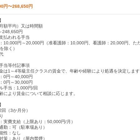
00円〜268,650円
】
月額平均）又は時間額
～248,650円
支払われる手当
10,000円～20,000円（准看護師：10,000円、看護師：20,000円、た
級を除く）
代
手当等付記事項
金は1～4等級主任クラスの賃金で、年齢や経験により処遇を決定します
0円～40,000円
0円～30,000円
手当：1,000円/回
齢により賃金について相談に応じます。
】
2回（3か月分）
り
実費支給（上限あり：50,000円/月）
通勤：可（駐車場あり）
能性：なし
対策：あり（屋内禁煙）