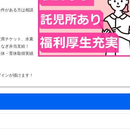
！
条件がある方は相談
定席チケット、水素
うなぎ弁当支給！
産休・育休取得実績
ザインが描けます！