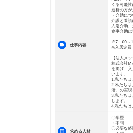
くる可能性
透析の方が
・介助につ
介護と看護
入浴介助、
食事介助は
※7：00
仕事内容
※入居定員
【法人メッ
株式会社M
を掲げ、入
います。
1.私たち
2.私たち
活」の実現
3.私たち
します。
4.私たち
〇学歴
・不問
〇必要な経
求める人材