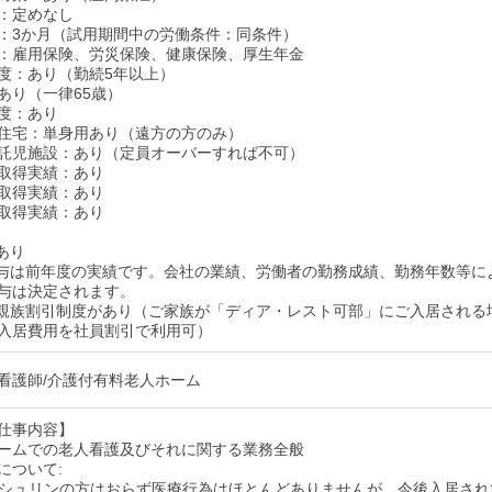
：定めなし
：3か月（試用期間中の労働条件：同条件）
：雇用保険、労災保険、健康保険、厚生年金
度：あり（勤続5年以上）
あり（一律65歳）
度：あり
住宅：単身用あり（遠方の方のみ）
託児施設：あり（定員オーバーすれば不可）
取得実績：あり
取得実績：あり
取得実績：あり
あり
与は前年度の実績です。会社の業績、労働者の勤務成績、勤務年数等に
与は決定されます。
親族割引制度があり（ご家族が「ディア・レスト可部」にご入居される
入居費用を社員割引で利用可）
看護師/介護付有料老人ホーム
仕事内容】
ームでの老人看護及びそれに関する業務全般
について:
ンシュリンの方はおらず医療行為はほとんどありませんが、今後入居され