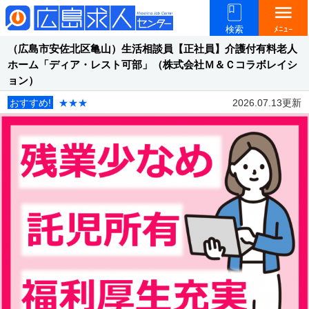
menu
検索
ﾒﾆｭｰ
（広島市安佐北区亀山）生活相談員【正社員】介護付有料老人
ホーム「ディア・レスト可部」（株式会社Ｍ＆Ｃコラボレイシ
ョン）
おすすめ!
★★★
2026.07.13更新