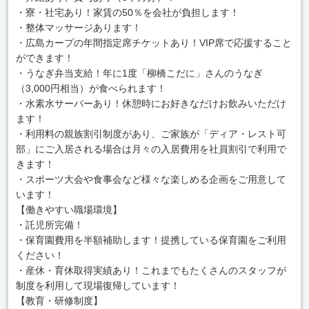
・寮・社宅あり！家賃の50％を会社が負担します！
・整体マッサージあります！
・広島カープの年間指定席チケットあり！VIP席で応援すること
ができます！
・うなぎ弁当支給！年に1度「柳橋こだに」さんのうなぎ
（3,000円相当）が食べられます！
・水素水サーバーあり！休憩時にお好きなだけお飲みいただけ
ます！
・利用料の親族割引制度があり、ご家族が「ディア・レスト可
部」にご入居される場合は月々の入居費用を社員割引で利用で
きます！
・スポーツ大会や食事会など様々な楽しめる企画をご用意して
います！
【働きやすい職場環境】
・託児所完備！
・保育園費用を半額補助します！提携している保育園をご利用
ください！
・産休・育休取得実績あり！これまでもたくさんのスタッフが
制度を利用して現場復帰しています！
【教育・研修制度】