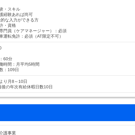
験・スキル
護経験あれば尚可
般的な入力ができる方
許・資格
専門員（ケアマネージャー）：必須
車運転免許：必須（AT限定不可）
0
：60分
働時間：月平均5時間
数：109日
より月8～10日
過後の年次有給休暇日数10日
介護事業