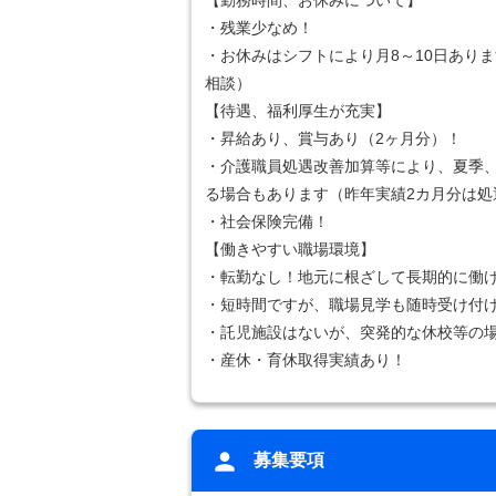
【勤務時間、お休みについて】
・残業少なめ！
・お休みはシフトにより月8～10日あり
相談）
【待遇、福利厚生が充実】
・昇給あり、賞与あり（2ヶ月分）！
・介護職員処遇改善加算等により、夏季
る場合もあります（昨年実績2カ月分は処
・社会保険完備！
【働きやすい職場環境】
・転勤なし！地元に根ざして長期的に働
・短時間ですが、職場見学も随時受け付
・託児施設はないが、突発的な休校等の
・産休・育休取得実績あり！
募集要項