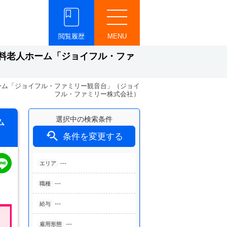
閲覧履歴
MENU
料老人ホーム「ジョイフル・ファ
ーム「ジョイフル・ファミリー観音台」（ジョイ
フル・ファミリー株式会社）
選択中の検索条件
ム

条件を変更する
---
エリア
---
職種
---
給与
---
雇用形態