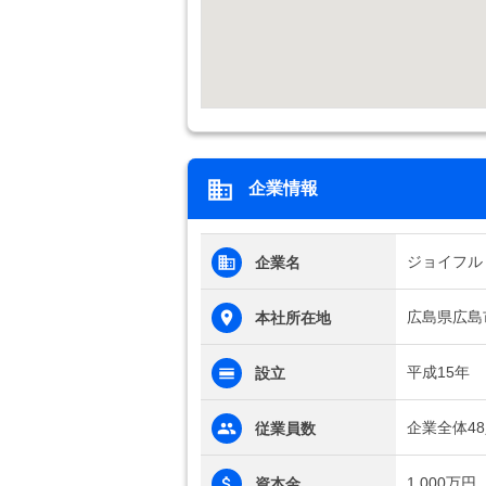
企業情報
ジョイフル
企業名
広島県広島市
本社所在地
平成15年
設立
企業全体4
従業員数
1,000万円
資本金