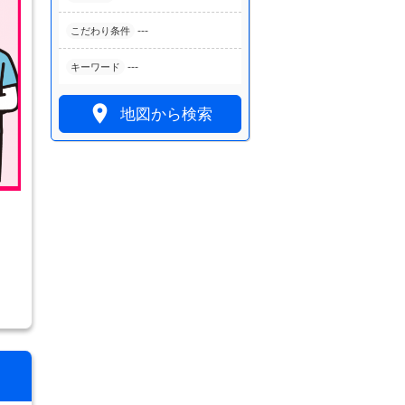
---
こだわり条件
---
キーワード

地図から検索