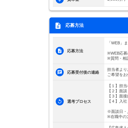
応募方法
「WEB」
応募方法
※WEB応
※質問・相
担当者より
応募受付後の連絡
ご希望をお
【１】担当
【２】面談
【３】面接
【４】入社
選考プロセス
※面談日・
※在職中の
【広島求人