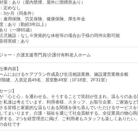
対策：あり（屋内禁煙、屋外に喫煙所あり）
：定めなし
：3か月（同条件）
：雇用保険、労災保険、健康保険、厚生年金
度：あり（勤続3年以上）
あり（一律65歳）
託児施設：なし※突発的な休校等の場合お子様の同伴出勤可能
取得実績：あり
ジャー・介護支援専門員/介護付有料老人ホーム
仕事内容】
ームにおけるケアプラン作成及び生活相談業務、施設運営業務全般
階建、入居定員49名、居室数49室（1F18室、2F31室）
セージ】
が「心と心」を通わせる。そうすることで笑顔が生まれ、温もりのある
と私達は考えています。利用者様、スタッフ、お取引企業、ご家族など
さる皆様と家庭的な温もりある関係を保ち喜んでいただけるサービスを
してまいります。介護・福祉を通じて社会貢献する。全従業員の物心両
求する。2つを経営理念に掲げ、ご利用者もスタッフも楽しくありたい
の会社です