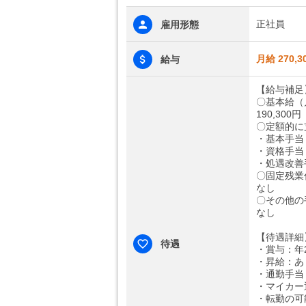
正社員
雇用形態
月給 270,3
給与
【給与補足
〇基本給（
190,300円
〇定額的に
・基本手当：
・資格手当：
・処遇改善手
〇固定残業
なし
〇その他の
なし
【待遇詳細
待遇
・賞与：年
・昇給：あ
・通勤手当：
・マイカー
・転勤の可