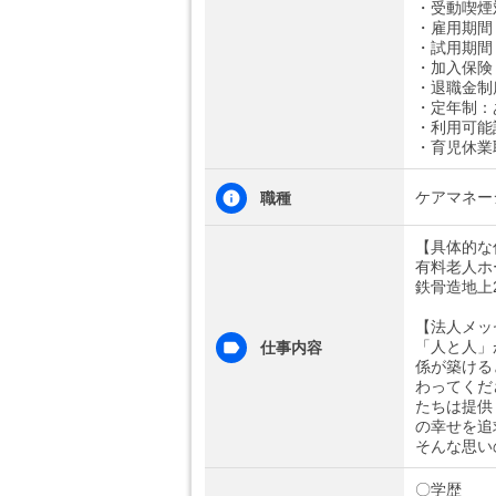
・受動喫煙
・雇用期間
・試用期間
・加入保険
・退職金制
・定年制：
・利用可能
・育児休業
ケアマネー
職種
【具体的な
有料老人ホ
鉄骨造地上2
【法人メッ
「人と人」
仕事内容
係が築ける
わってくだ
たちは提供
の幸せを追
そんな思い
〇学歴