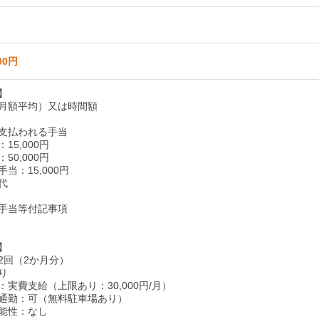
00円
】
月額平均）又は時間額
支払われる手当
15,000円
50,000円
当：15,000円
代
手当等付記事項
】
2回（2か月分）
り
実費支給（上限あり：30,000円/月）
通勤：可（無料駐車場あり）
能性：なし