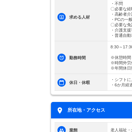
・不問
〇必要な経
・高齢者介
求める人材
・PCの一
〇必要な免
・介護支援
・普通自動
8:30～17:3
※休憩時間
勤務時間
※時間外労
※年間休日
・シフトに
休日・休暇
・6か月経
所在地・アクセス
老人福祉・
業態