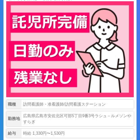
職種
訪問看護師・准看護師/訪問看護ステーション
広島県広島市安佐北区可部5丁目9番3号ラシュ－ルメソンや
勤務地
すらぎ
給与
時給 1,330円〜1,530円