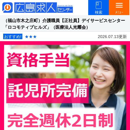
menu
検索
ﾒﾆｭｰ
（福山市木之庄町）介護職員【正社員】デイサービスセンター
「ロコモティブヒルズ」（医療法人光耀会）
おすすめ!
★★★
2026.07.13更新