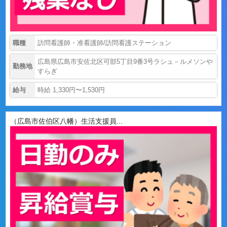
職種
訪問看護師・准看護師/訪問看護ステーション
広島県広島市安佐北区可部5丁目9番3号ラシュ－ルメソンや
勤務地
すらぎ
給与
時給 1,330円〜1,530円
（広島市佐伯区八幡）生活支援員...