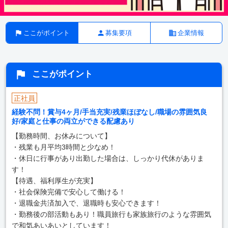
ここがポイント
募集要項
企業情報
ここがポイント
正社員
経験不問！賞与4ヶ月/手当充実/残業ほぼなし/職場の雰囲気良
好/家庭と仕事の両立ができる配慮あり
【勤務時間、お休みについて】
・残業も月平均3時間と少なめ！
・休日に行事があり出勤した場合は、しっかり代休がありま
す！
【待遇、福利厚生が充実】
・社会保険完備で安心して働ける！
・退職金共済加入で、退職時も安心できます！
・勤務後の部活動もあり！職員旅行も家族旅行のような雰囲気
で和気あいあいとしています！