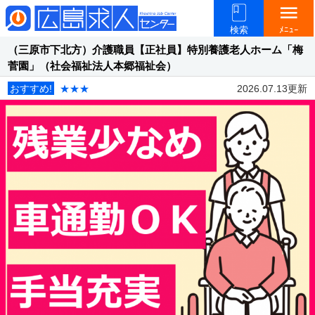
menu
検索
ﾒﾆｭｰ
（三原市下北方）介護職員【正社員】特別養護老人ホーム「梅
菅園」（社会福祉法人本郷福祉会）
おすすめ!
★★★
2026.07.13更新