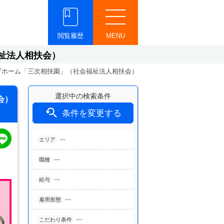
閲覧履歴
MENU
祉法人相扶会）
プホーム「三次相扶園」（社会福祉法人相扶会）
選択中の検索条件
会）

条件を変更する
---
エリア
---
職種
---
給与
---
雇用形態
---
こだわり条件