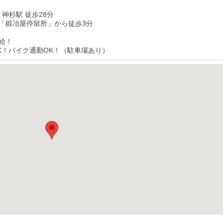
 神杉駅 徒歩28分
「鍛冶屋停留所」から徒歩3分
給！
K！バイク通勤OK！（駐車場あり）