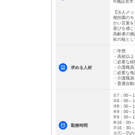
※施設見学
【法人メッ
相扶園のモ
かい言葉を
喜びを感じ
高齢者の施
祉の核とし
〇学歴
・高校以上
〇必要な経
・介護職員
求める人材
〇必要な免
・介護職員
・普通自動
①7：00～1
②8：00～1
③8：30～1
④9：00～1
⑤9：30～1
⑥16：00～
勤務時間
⑦16：30～
※①～⑦の