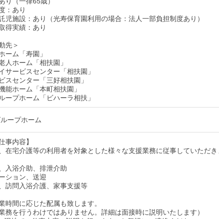
あり（一律65歳）
度：あり
託児施設：あり（光寿保育園利用の場合：法人一部負担制度あり）
取得実績：あり
動先＞
ホーム「寿園」
老人ホーム「相扶園」
イサービスセンター「相扶園」
ビスセンター「三好相扶園」
機能ホーム「本町相扶園」
ループホーム「ビハーラ相扶」
グループホーム
仕事内容】
、在宅介護等の利用者を対象とした様々な支援業務に従事していただき
、入浴介助、排泄介助
ーション、送迎
、訪問入浴介護、家事支援等
業時間に応じた配属も致します。
業務を行うわけではありません。詳細は面接時に説明いたします）