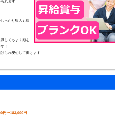
得られます！
分しっかり収入も得
退職してもよく顔を
です！
預けられ安心して働けます！
00円〜183,000円