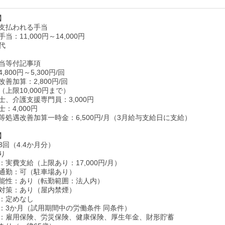
】
支払われる手当
当：11,000円～14,000円
代
当等付記事項
800円～5,300円/回
善加算：2,800円/回
上限10,000円まで）
士、介護支援専門員：3,000円
：4,000円
等処遇改善加算一時金：6,500円/月（3月給与支給日に支給）
】
回（4.4か月分）
り
実費支給（上限あり：17,000円/月）
通勤：可（駐車場あり）
能性：あり（転勤範囲：法人内）
対策：あり（屋内禁煙）
：定めなし
：3か月（試用期間中の労働条件 同条件）
：雇用保険、労災保険、健康保険、厚生年金、財形貯蓄