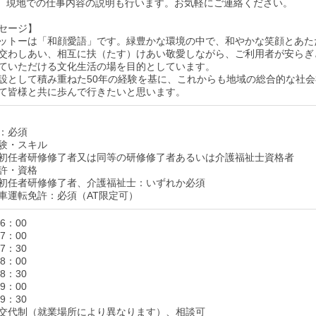
、現地での仕事内容の説明も行います。お気軽にご連絡ください。
セージ】
ットーは「和顔愛語」です。緑豊かな環境の中で、和やかな笑顔とあた
交わしあい、相互に扶（たす）けあい敬愛しながら、ご利用者が安らぎ
ていただける文化生活の場を目的としています。
設として積み重ねた50年の経験を基に、これからも地域の総合的な社会
て皆様と共に歩んで行きたいと思います。
：必須
験・スキル
初任者研修修了者又は同等の研修修了者あるいは介護福祉士資格者
許・資格
初任者研修修了者、介護福祉士：いずれか必須
車運転免許：必須（AT限定可）
6：00
7：00
7：30
8：00
8：30
9：00
9：30
交代制（就業場所により異なります）、相談可