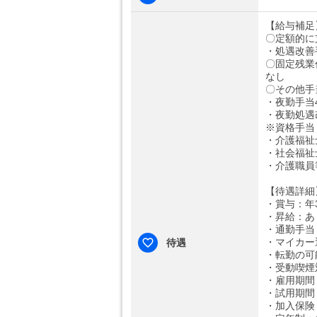
【給与補足
〇定額的に
・処遇改善手
〇固定残業
なし
〇その他手
・夜勤手当4,
・夜勤処遇改
※資格手当（
・介護福祉
・社会福祉士
・介護職員
【待遇詳細
・賞与：年3
・昇給：あ
・通勤手当：
・マイカー
待遇
・転勤の可
・受動喫煙
・雇用期間
・試用期間
・加入保険