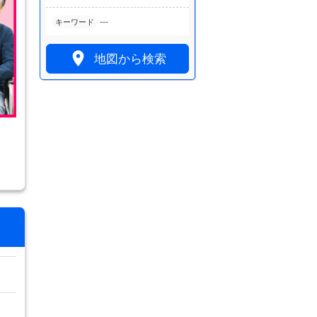
---
キーワード

地図から検索