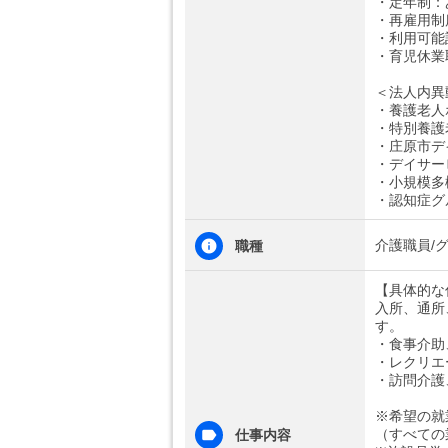
・定年制：
・再雇用制
・利用可能
・育児休業
＜法人内異
・養護老人
・特別養護
・庄原市デ
・デイサー
・小規模多
・認知症グ
介護職員/
職種
【具体的な
入所、通所
す。
・食事介助
・レクリエ
・訪問介護
※希望の就
（すべての
仕事内容