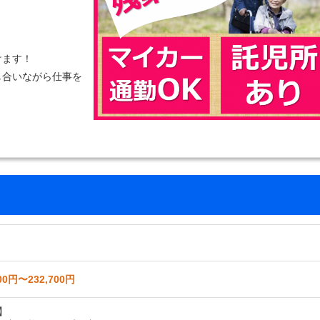
けます！
し合いながら仕事を
！
00円〜232,700円
】