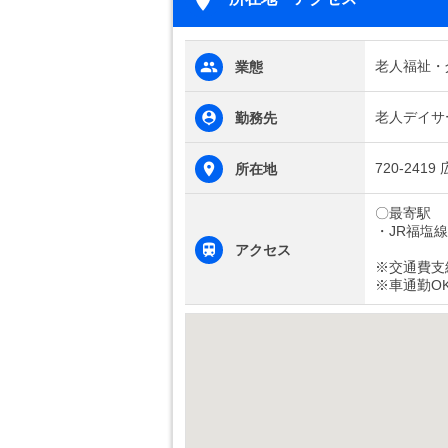
老人福祉・
業態
老人デイサ
勤務先
720-24
所在地
〇最寄駅
・JR福塩
アクセス
※交通費支
※車通勤O