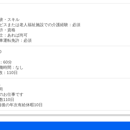
験・スキル
ビスまたは老人福祉施設での介護経験：必須
許・資格
士：あれば尚可
車運転免許：必須
0
：60分
働時間：なし
数：110日
他
/月
のお仕事です
数110日
過後の年次有給休暇10日