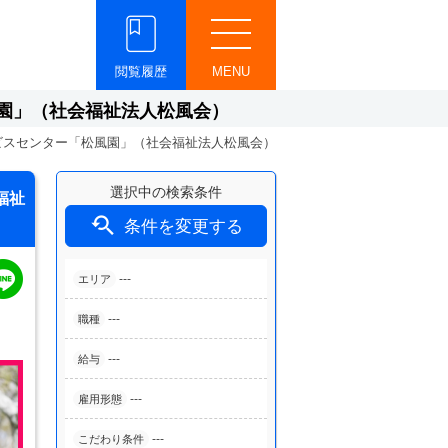
閲覧履歴
MENU
園」（社会福祉法人松風会）
ビスセンター「松風園」（社会福祉法人松風会）
選択中の検索条件
福祉

条件を変更する
---
エリア
---
職種
---
給与
---
雇用形態
---
こだわり条件