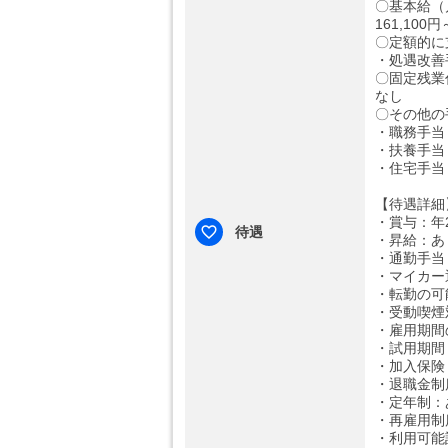
〇基本給（
161,100円
〇定額的に
・処遇改善手
〇固定残業
なし
〇その他の
・職務手当：
・扶養手当：3
・住宅手当
【待遇詳細
・賞与：年2
待遇
・昇給：あ
・通勤手当
・マイカー
・転勤の可
・受動喫煙
・雇用期間
・試用期間
・加入保険
・退職金制
・定年制：
・再雇用制
・利用可能