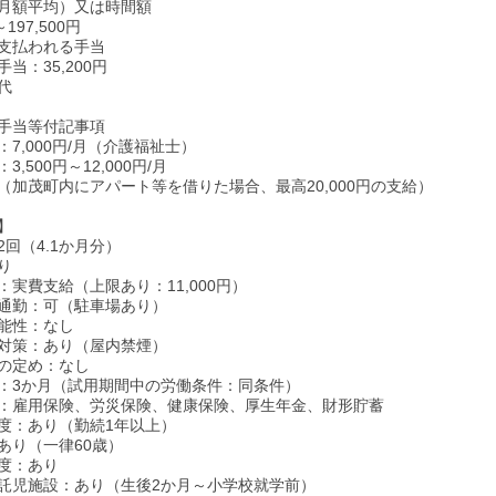
月額平均）又は時間額
～197,500円
支払われる手当
当：35,200円
代
手当等付記事項
7,000円/月（介護福祉士）
,500円～12,000円/月
（加茂町内にアパート等を借りた場合、最高20,000円の支給）
】
回（4.1か月分）
り
：実費支給（上限あり：11,000円）
通勤：可（駐車場あり）
能性：なし
対策：あり（屋内禁煙）
の定め：なし
：3か月（試用期間中の労働条件：同条件）
：雇用保険、労災保険、健康保険、厚生年金、財形貯蓄
度：あり（勤続1年以上）
あり（一律60歳）
度：あり
託児施設：あり（生後2か月～小学校就学前）