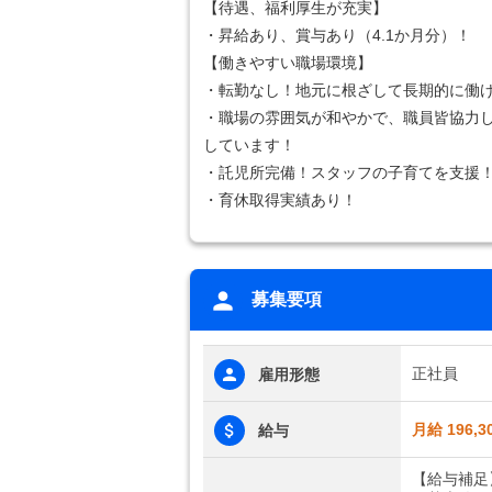
【待遇、福利厚生が充実】
・昇給あり、賞与あり（4.1か月分）！
【働きやすい職場環境】
・転勤なし！地元に根ざして長期的に働
・職場の雰囲気が和やかで、職員皆協力
しています！
・託児所完備！スタッフの子育てを支援
・育休取得実績あり！
募集要項
正社員
雇用形態
月給 196,3
給与
【給与補足