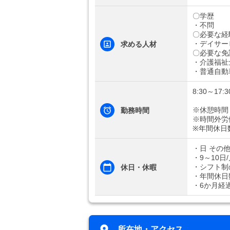
〇学歴
・不問
〇必要な経
・デイサー
求める人材
〇必要な免
・介護福祉
・普通自動
8:30～17:3
※休憩時間
勤務時間
※時間外労
※年間休日
・日 その
・9～10日
・シフト制
休日・休暇
・年間休日
・6か月経
所在地・アクセス