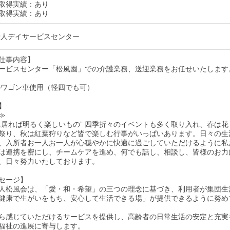
取得実績：あり
取得実績：あり
老人デイサービスセンター
仕事内容】
ービスセンター「松風園」での介護業務、送迎業務をお任せいたします
㏄のワゴン車使用（軽四でも可）
】
≫
に居れば明るく楽しいもの” 四季折々のイベントも多く取り入れ、春は花
祭り、秋は紅葉狩りなど皆で楽しむ行事がいっぱいあります。日々の生
、入所者お一人お一人が心穏やかに快適に過ごしていただけるように私
は連携を密にし、チームケアを進め、何でも話し、相談し、皆様のお力
、日々努力いたしております。
セージ】
人松風会は、「愛・和・希望」の三つの理念に基づき、利用者が集団生
健康で生がいをもち、安心して生活できる場」が提供できるように努め
ら感じていただけるサービスを提供し、高齢者の日常生活の安定と充実
福祉の進展に寄与します。