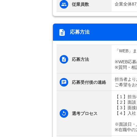
企業全体8
従業員数
応募方法
「WEB」
応募方法
※WEB応
※質問・相
担当者より
応募受付後の連絡
ご希望をお
【１】担当
【２】面談
【３】面接
【４】入社
選考プロセス
※面談日・
※在職中の