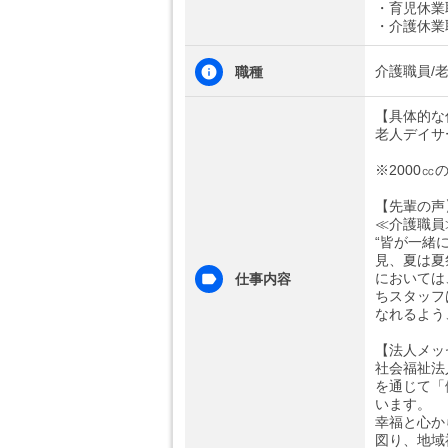
・育児休業
・介護休業
介護職員/
職種
【具体的な
老人デイサ
※2000
【先輩の声
≪介護職員
“皆が一緒
見、夏は夏
においては
仕事内容
ちスタッフ
なれるよう
【法人メッ
社会福祉法
を通じて「
います。
幸福と心か
図り、地域