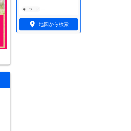
---
キーワード

地図から検索