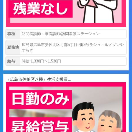
職種
訪問看護師・准看護師/訪問看護ステーション
広島県広島市安佐北区可部5丁目9番3号ラシュ－ルメソンや
勤務地
すらぎ
給与
時給 1,330円〜1,530円
（広島市佐伯区八幡）生活支援員...