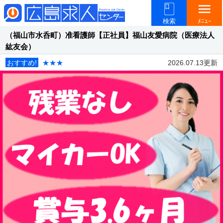
menu
検索
ﾒﾆｭｰ
（福山市水呑町）准看護師【正社員】福山友愛病院（医療法人
紘友会）
おすすめ!
★★★
2026.07.13更新