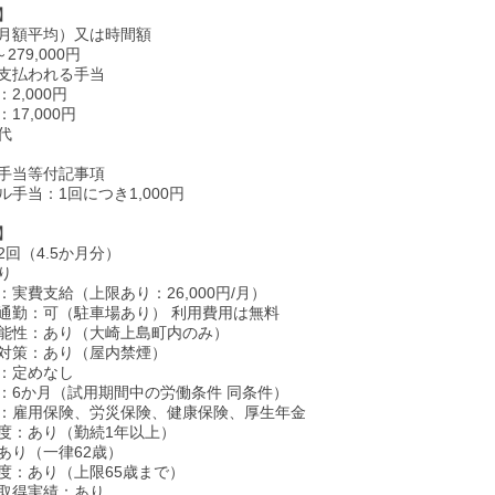
】
月額平均）又は時間額
～279,000円
支払われる手当
2,000円
17,000円
代
手当等付記事項
手当：1回につき1,000円
】
回（4.5か月分）
り
実費支給（上限あり：26,000円/月）
通勤：可（駐車場あり） 利用費用は無料
能性：あり（大崎上島町内のみ）
対策：あり（屋内禁煙）
：定めなし
：6か月（試用期間中の労働条件 同条件）
：雇用保険、労災保険、健康保険、厚生年金
度：あり（勤続1年以上）
あり（一律62歳）
度：あり（上限65歳まで）
取得実績：あり