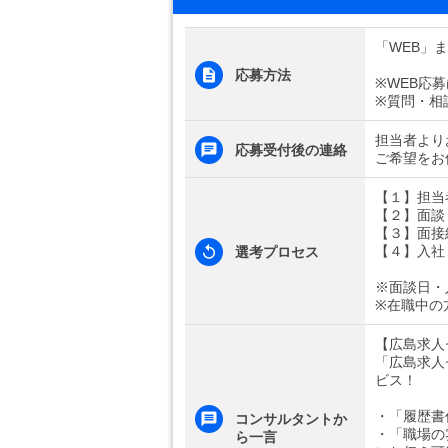
「WEB」
応募方法
※WEB応
※質問・相
担当者より
応募受付後の連絡
ご希望をお
【１】担当
【２】面談
【３】面接
【４】入社
選考プロセス
※面談日・
※在職中の
【広島求人
「広島求人
ビス！
・「履歴書
コンサルタントか
・「職場の
ら一言