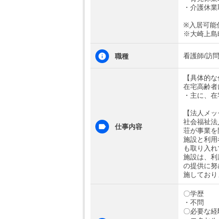
・介護休業
※入居可能住
※大崎上島
看護師/訪
職種
【具体的な
在宅高齢者
・主に、在
【法人メッ
社会福祉法
仕事内容
荘が事業を
施設と利用
も取り入れ
施設は、利
の提供に努
施しており
〇学歴
・不問
〇必要な経