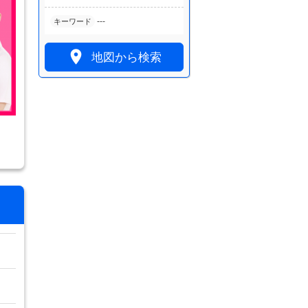
---
キーワード

地図から検索