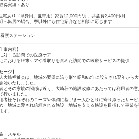
取得実績：あり
宅あり（単身用、世帯用）家賃12,000円/月、共益費2,400円/月
町へ転居の場合、寮以外にも住宅紹介など相談に応じます
問看護ステーション
仕事内容】
に対する訪問での医療ケア
宅における終末ケアや看取りを含めた訪問での医療サービスの提供
セージ】
人大崎福祉会は、地域の要望に沿う形で昭和62年に設立され翌年から大
開始いたしました。
者とその家族の関係は近く、大崎荘の施設改修にあたっては利用者の意
て行いました。
用者様それぞれのニーズや体調に基づき一人ひとりに寄り添ったサービ
め、地域に愛され信頼される施設、地域を支える施設を目指して事業を
ます。
験・スキル