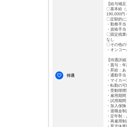
【給与補足
〇基本給（
190,000円
〇定額的に
・勤務手当：
・資格手当：
〇固定残業
なし
〇その他の
・オンコール
【待遇詳細
・賞与：年2
・昇給：あ
・通勤手当：
待遇
・マイカー
・転勤の可
・受動喫煙
・雇用期間
・試用期間
・加入保険
・退職金制
・定年制：
・再雇用制
・育児休業