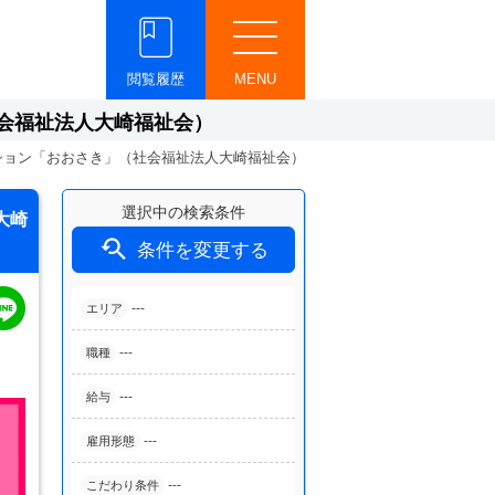
閲覧履歴
MENU
会福祉法人大崎福祉会）
ション「おおさき」（社会福祉法人大崎福祉会）
選択中の検索条件
大崎

条件を変更する
---
エリア
---
職種
---
給与
---
雇用形態
---
こだわり条件