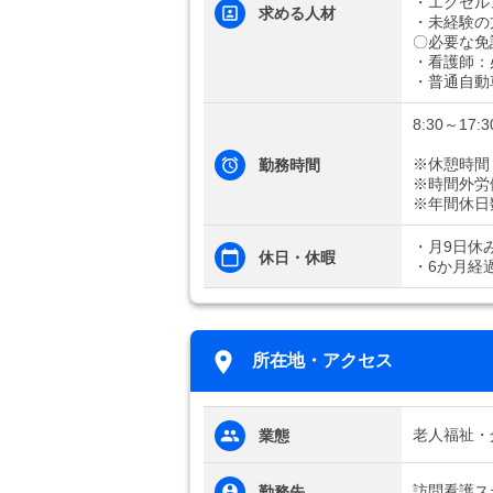
・エクセル
求める人材
・未経験の
〇必要な免
・看護師：
・普通自動
8:30～17:3
※休憩時間
勤務時間
※時間外労
※年間休日
・月9日休
休日・休暇
・6か月経
所在地・アクセス
老人福祉・
業態
訪問看護ス
勤務先