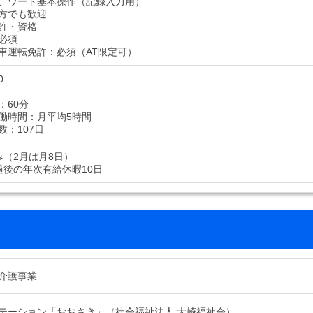
、ワード基本操作（記録入力用）
方でも歓迎
許・資格
必須
車運転免許：必須（AT限定可）
0
：60分
働時間：月平均5時間
数：107日
み（2月は月8日）
過後の年次有給休暇10日
介護事業
テーション「おおさき」（社会福祉法人 大崎福祉会）