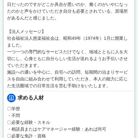
日だったのですがどこか具合が悪いのか、働くのがいやになっ
たのかと声をかけていただき自分も必要とされている、居場所
があるんだと感じました。
【法人メッセージ】
社会福祉法人慈楽福祉会は、昭和49年（1974年）1月に開業し
ました。
一つ一つの専門的なサービスだけでなく、地域とともに人を大
切にし、心身ともに自分らしい生活が送れるようお手伝いさせ
ていただきます。
施設への通いを中心に、自宅への訪問、短期間の泊まりサービ
スを自由に組み合わせて利用していただき、本人の能力に応じ
た生活圏域での日常生活を営む手助けをいたします。
求める人材
〇学歴
・不問
〇必要な経験・スキル
・相談員またはケアマネージャー経験：あれば尚可
〇必要な免許・資格