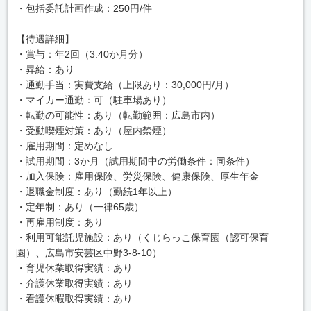
・包括委託計画作成：250円/件
【待遇詳細】
・賞与：年2回（3.40か月分）
・昇給：あり
・通勤手当：実費支給（上限あり：30,000円/月）
・マイカー通勤：可（駐車場あり）
・転勤の可能性：あり（転勤範囲：広島市内）
・受動喫煙対策：あり（屋内禁煙）
・雇用期間：定めなし
・試用期間：3か月（試用期間中の労働条件：同条件）
・加入保険：雇用保険、労災保険、健康保険、厚生年金
・退職金制度：あり（勤続1年以上）
・定年制：あり（一律65歳）
・再雇用制度：あり
・利用可能託児施設：あり（くじらっこ保育園（認可保育
園）、広島市安芸区中野3-8-10）
・育児休業取得実績：あり
・介護休業取得実績：あり
・看護休暇取得実績：あり