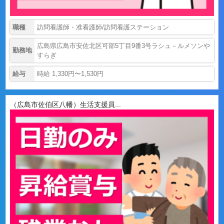
職種
訪問看護師・准看護師/訪問看護ステーション
広島県広島市安佐北区可部5丁目9番3号ラシュ－ルメソンや
勤務地
すらぎ
給与
時給 1,330円〜1,530円
（広島市佐伯区八幡）生活支援員...