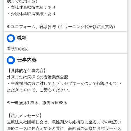
歳まで利用可能）
・育児休業取得実績：あり
・介護休業取得実績：あり
※ユニフォーム、靴は貸与（クリーニング代全額法人支給）
職種
看護師/病院
仕事内容
【具体的な仕事内容】
外来または病棟での看護業務全般
・中途採用の方に対してもプリセプターがついて指導させてい
ただきますので、ご安心ください。
※一般病床126床、療養病床88床
【法人メッセージ】
医療法人社団輔仁会は、急性期から維持期に至るまでの幅広い
医療ニーズにお応えすると共に、高齢者の皆様に介護サービス