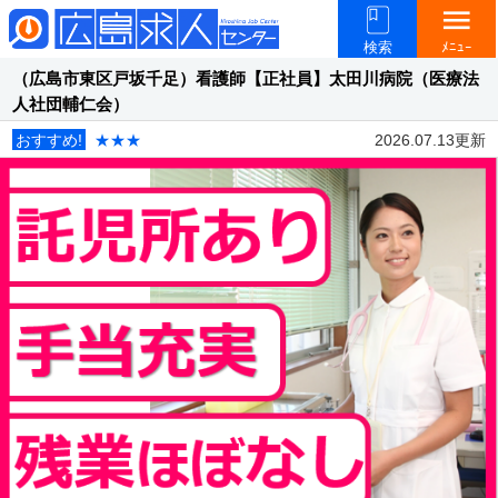
menu
検索
ﾒﾆｭｰ
（広島市東区戸坂千足）看護師【正社員】太田川病院（医療法
人社団輔仁会）
おすすめ!
★★★
2026.07.13更新