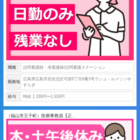
職種
訪問看護師・准看護師/訪問看護ステーション
広島県広島市安佐北区可部5丁目9番3号ラシュ－ルメソンや
勤務地
すらぎ
給与
時給 1,330円〜1,530円
（福山市王子町）医療事務員【正...