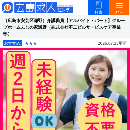
menu
検索
ﾒﾆｭｰ
（広島市安芸区瀬野）介護職員【アルバイト・パート】グルー
プホームふじの家瀬野（株式会社不二ビルサービスケア事業
部）
おすすめ!
★★★
2026.07.13更新