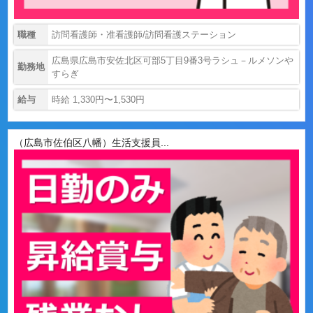
職種
訪問看護師・准看護師/訪問看護ステーション
広島県広島市安佐北区可部5丁目9番3号ラシュ－ルメソンや
勤務地
すらぎ
給与
時給 1,330円〜1,530円
（広島市佐伯区八幡）生活支援員...