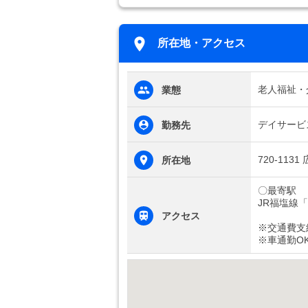
所在地・アクセス
老人福祉・
業態
デイサービ
勤務先
720-11
所在地
〇最寄駅
JR福塩線
アクセス
※交通費支
※車通勤O