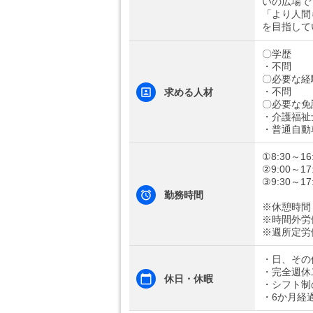
いの広場で
「より人間
を目指して
〇学歴
・不問
〇必要な経
・不問
求める人材
〇必要な免
・介護福祉
・普通自動
①8:30～16
②9:00～17
③9:30～17
勤務時間
※休憩時間
※時間外労
※週所定労
・日、その
・完全週休
休日・休暇
・シフト制
・6か月経