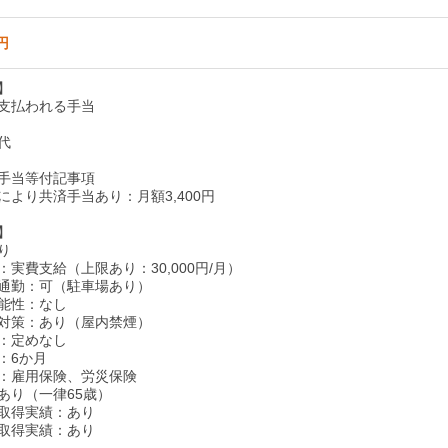
円
】
支払われる手当
代
手当等付記事項
により共済手当あり：月額3,400円
】
り
実費支給（上限あり：30,000円/月）
通勤：可（駐車場あり）
能性：なし
対策：あり（屋内禁煙）
：定めなし
：6か月
：雇用保険、労災保険
あり（一律65歳）
取得実績：あり
取得実績：あり