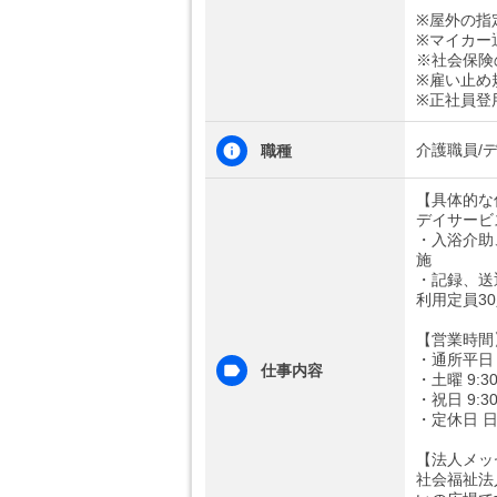
※屋外の指
※マイカー
※社会保険
※雇い止め
※正社員登
介護職員/
職種
【具体的な
デイサービ
・入浴介助
施
・記録、送
利用定員3
【営業時間
・通所平日 9
仕事内容
・土曜 9:30
・祝日 9:30
・定休日 日
【法人メッ
社会福祉法