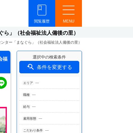
閲覧履歴
MENU
ぐら」（社会福祉法人備後の里）
センター「まなぐら」（社会福祉法人備後の里）
選択中の検索条件
会福

条件を変更する
---
エリア
---
職種
---
給与
---
雇用形態
---
こだわり条件