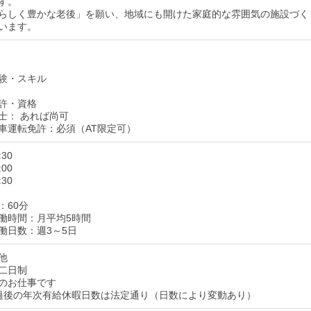
す。
らしく豊かな老後」を願い、地域にも開けた家庭的な雰囲気の施設づく
います。
験・スキル
許・資格
士： あれば尚可
車運転免許：必須（AT限定可）
:30
:00
:30
：60分
働時間：月平均5時間
働日数：週3～5日
他
二日制
のお仕事です
過後の年次有給休暇日数は法定通り（日数により変動あり）