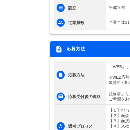
平成10年
設立
企業全体11
従業員数
応募方法
「WEB」
応募方法
※WEB応
※質問・相
担当者より
応募受付後の連絡
ご希望をお
【１】担当
【２】面談
【３】面接
【４】入社
選考プロセス