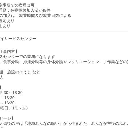
定場所での喫煙は可
通勤：任意保険加入済が条件
の加入は、就業時間及び就業日数による
規定あり
用あり
デイサービスセンター
仕事内容】
スセンターでの業務になります。
、食事介助、排泄介助等の身体介護やレクリエーション、手作業などの
迎、施設のそうじ など
0人
】
:30～16:30
～16:30
～16:30
曜日、1/1～1/3
セージ】
人備後の里は「地域みんなの願い」から生まれた、みんなが主役のふれ