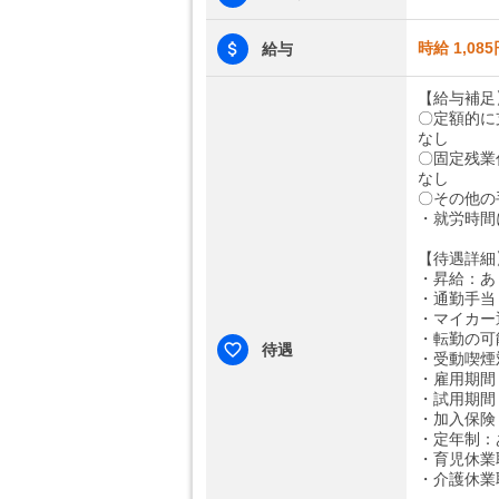
時給 1,085
給与
【給与補足
〇定額的に
なし
〇固定残業
なし
〇その他の
・就労時間
【待遇詳細
・昇給：あ
・通勤手当：
・マイカー
・転勤の可
待遇
・受動喫煙
・雇用期間
・試用期間
・加入保険
・定年制：
・育児休業
・介護休業