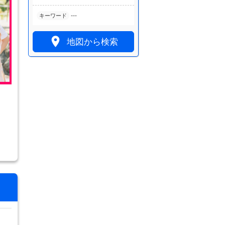
---
キーワード

地図から検索