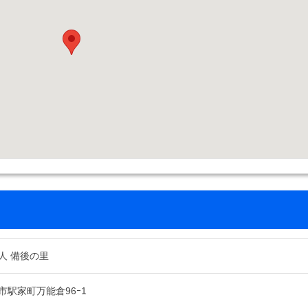
人 備後の里
市駅家町万能倉96ｰ1