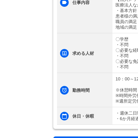
仕事内容
医療法人な
・基本方針
患者様の満
職員の満足
地域の満足
〇学歴
・不問
〇必要な経
求める人材
・不問
〇必要な免
・不問
10：00～1
※休憩時間
勤務時間
※時間外労
※週所定労
・週休二日
休日・休暇
・6か月経