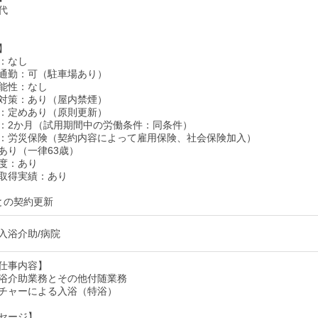
代
】
：なし
通勤：可（駐車場あり）
能性：なし
対策：あり（屋内禁煙）
：定めあり（原則更新）
：2か月（試用期間中の労働条件：同条件）
：労災保険（契約内容によって雇用保険、社会保険加入）
あり（一律63歳）
度：あり
取得実績：あり
との契約更新
入浴介助/病院
仕事内容】
浴介助業務とその他付随業務
チャーによる入浴（特浴）
セージ】