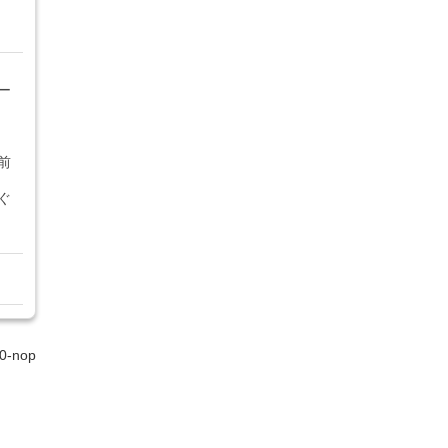
ー
前
ぐ
0-nop