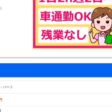
！
・パート
円
】