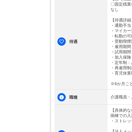
〇固定残業
なし
【待遇詳細
・通勤手当
・マイカー
・転勤の可
・受動喫煙
待遇
・雇用期間
・試用期間
・加入保険
・定年制：
・再雇用制
・育児休業
※6か月ご
介護職員・
職種
【具体的な
病棟での入
・ストレッ
【法人メッ