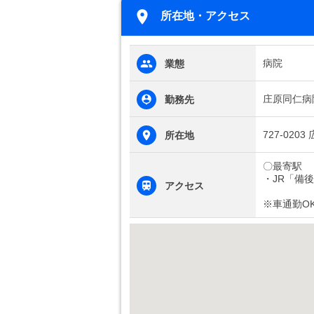
所在地・アクセス
病院
業態
庄原同仁病
勤務先
727-02
所在地
〇最寄駅
・JR「備
アクセス
※車通勤O