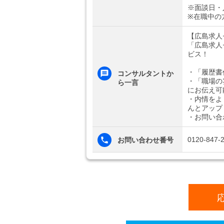
※面談日・
※在職中の
【広島求人
「広島求人
ビス！
・「履歴書
コンサルタントか
・「職場の
ら一言
にお伝え可
・内情をよ
んとアップ
・お問い合
0120-847-
お問い合わせ番号