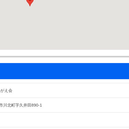
ながえ会
川北町字久井田890-1