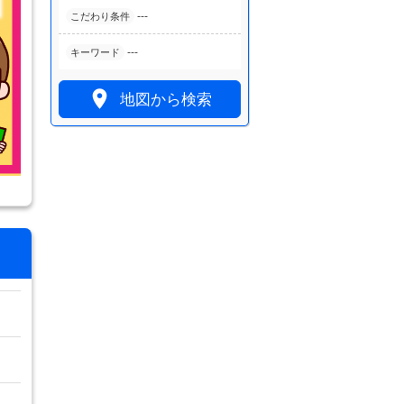
---
こだわり条件
---
キーワード

地図から検索