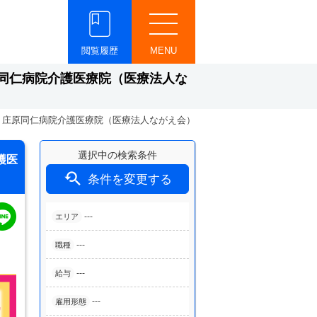
閲覧履歴
MENU
同仁病院介護医療院（医療法人な
・庄原同仁病院介護医療院（医療法人ながえ会）
選択中の検索条件
護医

条件を変更する
---
エリア
---
職種
---
給与
---
雇用形態