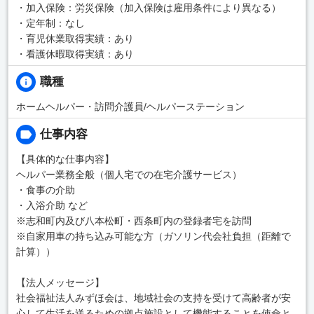
・加入保険：労災保険（加入保険は雇用条件により異なる）
・定年制：なし
・育児休業取得実績：あり
・看護休暇取得実績：あり
職種
ホームヘルパー・訪問介護員/ヘルパーステーション
仕事内容
【具体的な仕事内容】
ヘルパー業務全般（個人宅での在宅介護サービス）
・食事の介助
・入浴介助 など
※志和町内及び八本松町・西条町内の登録者宅を訪問
※自家用車の持ち込み可能な方（ガソリン代会社負担（距離で
計算））
【法人メッセージ】
社会福祉法人みずほ会は、地域社会の支持を受けて高齢者が安
心して生活を送るための拠点施設として機能することを使命と