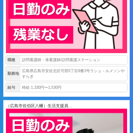
職種
訪問看護師・准看護師/訪問看護ステーション
広島県広島市安佐北区可部5丁目9番3号ラシュ－ルメソンや
勤務地
すらぎ
給与
時給 1,330円〜1,530円
（広島市佐伯区八幡）生活支援員...