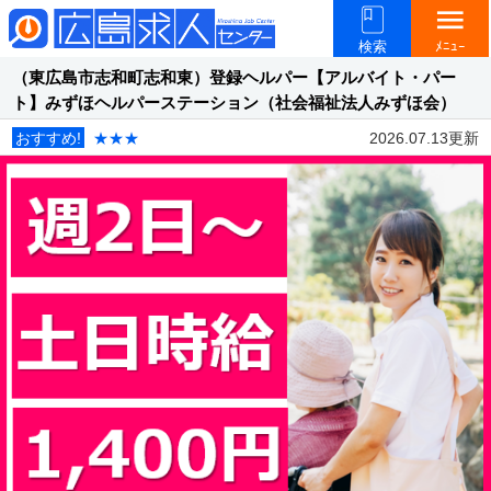
menu
検索
ﾒﾆｭｰ
（東広島市志和町志和東）登録ヘルパー【アルバイト・パー
ト】みずほヘルパーステーション（社会福祉法人みずほ会）
おすすめ!
★★★
2026.07.13更新