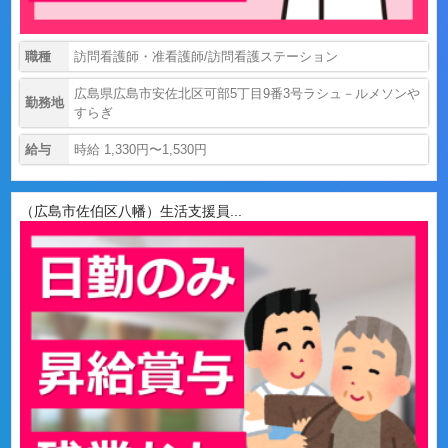
職種
訪問看護師・准看護師/訪問看護ステーション
広島県広島市安佐北区可部5丁目9番3号ラシュ－ルメソンや
勤務地
すらぎ
給与
時給 1,330円〜1,530円
（広島市佐伯区八幡）生活支援員...