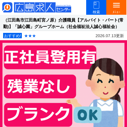
menu
検索
ﾒﾆｭｰ
（江田島市江田島町宮ノ原）介護職員【アルバイト・パート(常
勤)】「誠心園」グループホーム（社会福祉法人誠心福祉会）
おすすめ!
★★★
2026.07.13更新