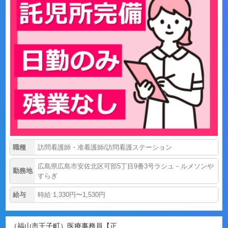
職種
訪問看護師・准看護師/訪問看護ステーション
広島県広島市安佐北区可部5丁目9番3号ラシュ－ルメソンや
勤務地
すらぎ
給与
時給 1,330円〜1,530円
（福山市王子町）医療事務員【正...