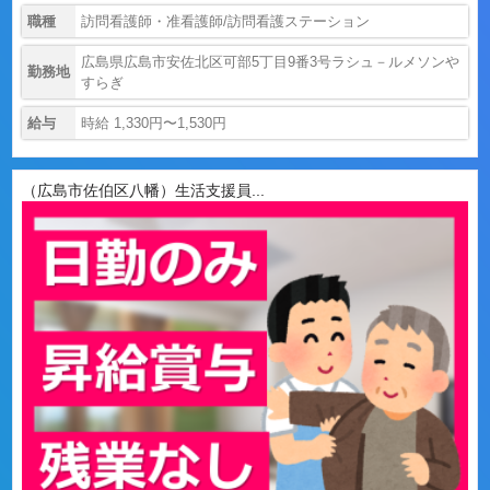
職種
訪問看護師・准看護師/訪問看護ステーション
広島県広島市安佐北区可部5丁目9番3号ラシュ－ルメソンや
勤務地
すらぎ
給与
時給 1,330円〜1,530円
（広島市佐伯区八幡）生活支援員...