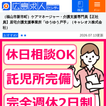
menu
検索
ﾒﾆｭｰ
（福山市新市町）ケアマネージャー・介護支援専門員【正社
員】居宅介護支援事業所「ゆうゆう戸手」（キャレオス株式会
社）
おすすめ!
★★
2026.07.13更新