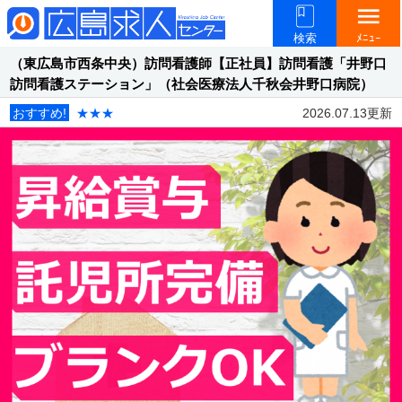
menu
検索
ﾒﾆｭｰ
（東広島市西条中央）訪問看護師【正社員】訪問看護「井野口
訪問看護ステーション」（社会医療法人千秋会井野口病院）
おすすめ!
★★★
2026.07.13更新