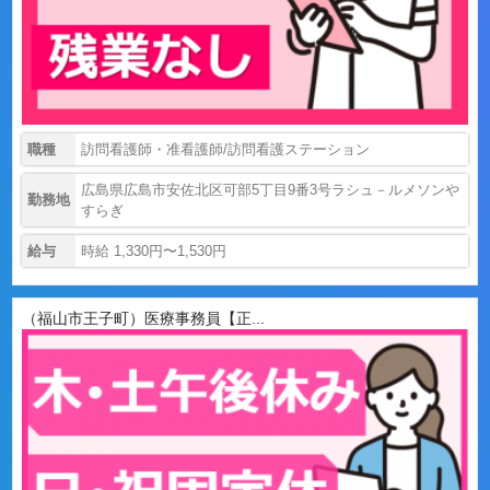
職種
訪問看護師・准看護師/訪問看護ステーション
広島県広島市安佐北区可部5丁目9番3号ラシュ－ルメソンや
勤務地
すらぎ
給与
時給 1,330円〜1,530円
（福山市王子町）医療事務員【正...