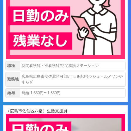
職種
訪問看護師・准看護師/訪問看護ステーション
広島県広島市安佐北区可部5丁目9番3号ラシュ－ルメソンや
勤務地
すらぎ
給与
時給 1,330円〜1,530円
（広島市佐伯区八幡）生活支援員...