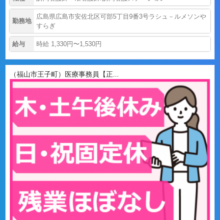
広島県広島市安佐北区可部5丁目9番3号ラシュ－ルメソンや
勤務地
すらぎ
給与
時給 1,330円〜1,530円
（福山市王子町）医療事務員【正...