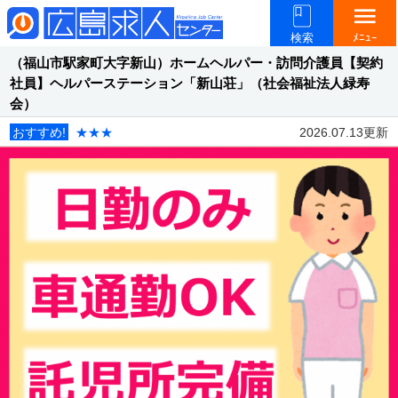
menu
検索
ﾒﾆｭｰ
（福山市駅家町大字新山）ホームヘルパー・訪問介護員【契約
社員】ヘルパーステーション「新山荘」（社会福祉法人緑寿
会）
おすすめ!
★★★
2026.07.13更新