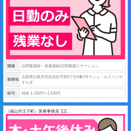
職種
訪問看護師・准看護師/訪問看護ステーション
広島県広島市安佐北区可部5丁目9番3号ラシュ－ルメソンや
勤務地
すらぎ
給与
時給 1,330円〜1,530円
（福山市王子町）医療事務員【正...