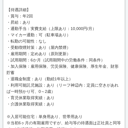
【待遇詳細】
・賞与：年2回
・昇給：あり
・通勤手当：実費支給（上限あり：10,000円/月）
・マイカー通勤：可（駐車場あり）
・転勤の可能性：なし
・受動喫煙対策：あり（屋内禁煙）
・雇用期間：定めあり（原則更新）
・試用期間：6か月（試用期間中の労働条件：同条件）
・加入保険：雇用保険、労災保険、健康保険、厚生年金、財形
貯蓄
・退職金制度：あり（勤続1年以上）
・利用可能託児施設：あり（リーフ神辺内：定員に空きがあれ
ば一時預かり可、0～2歳）
・育児休業取得実績：あり
・介護休業取得実績：あり
※入居可能住宅：単身用あり、世帯用あり
※当初6ヶ月の有期雇用ですが、給与等の待遇面は正社員と同等