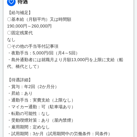
待遇
【給与補足】
〇基本給（月額平均）又は時間額
190,000円～260,000円
〇固定残業代
なし
〇その他の手当等付記事項
・夜勤手当：5,000円/回（月4～5回）
・島外通勤者には就職月より月額13,000円を上限に支給（船
代、橋代として）
【待遇詳細】
・賞与：年2回（2か月分）
・昇給：あり
・通勤手当：実費支給（上限なし）
・マイカー通勤：可（駐車場あり）
・転勤の可能性：なし
・受動喫煙対策：あり（屋内禁煙）
・雇用期間：定めなし
・試用期間：3か月（試用期間中の労働条件：同条件）