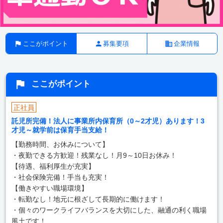
ここがポイント
募集要項
企業情報
ここがポイント
正社員
託児所完備！法人に事業所内保育所（0～2才児）あります！3
才児～就学前は保育手当支給！
【勤務時間、お休みについて】
・夜勤できる方歓迎！残業なし！月9～10日お休み！
【待遇、福利厚生が充実】
・社会保険完備！手当も充実！
【働きやすい職場環境】
・転勤なし！地元に根ざして長期的に働けます！
・個々のワークライフバランスを大切にした、融通の利く職場
風土です！