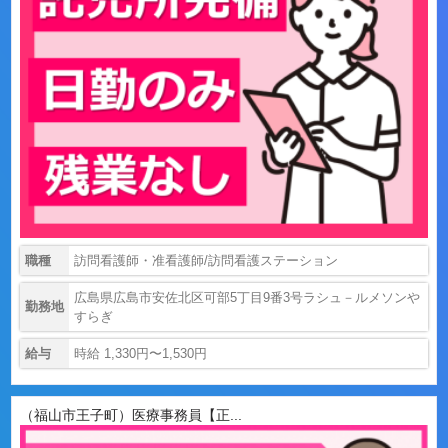
職種
訪問看護師・准看護師/訪問看護ステーション
広島県広島市安佐北区可部5丁目9番3号ラシュ－ルメソンや
勤務地
すらぎ
給与
時給 1,330円〜1,530円
（福山市王子町）医療事務員【正...