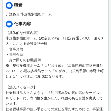
職種
介護職員/小規模多機能ホーム
仕事内容
【具体的な仕事内容】
小規模多機能ホーム（総定員 29名、1日定員 通い18人・泊り9
人）における介護業務全般
・食事介助
・排泄介助
・身の回りのお世話 等
※小規模多機能ホーム「つどおう家」（広島県福山市草戸町4ｰ
22ｰ1）、小規模多機能ホーム「のがみ」（広島県福山市野上町
1ｰ2ｰ17）いずれかに配属になります。
【法人メッセージ】
社会福祉法人さんようは、「利用者本位の質の高いサービス」
をモットーに、専門性を生かした、根拠のある介護を実践して
います。
社会福祉事業の担い手としての責任を果たすためには、事業運