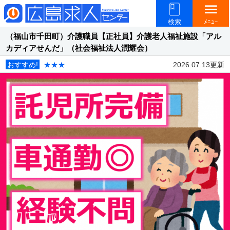
menu
検索
ﾒﾆｭｰ
（福山市千田町）介護職員【正社員】介護老人福祉施設「アル
カディアせんだ」（社会福祉法人潤耀会）
おすすめ!
★★★
2026.07.13更新