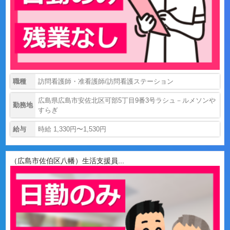
職種
訪問看護師・准看護師/訪問看護ステーション
広島県広島市安佐北区可部5丁目9番3号ラシュ－ルメソンや
勤務地
すらぎ
給与
時給 1,330円〜1,530円
（広島市佐伯区八幡）生活支援員...