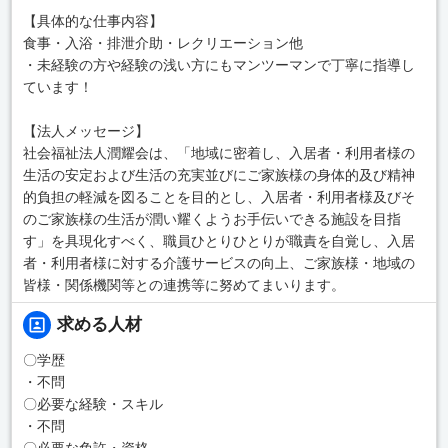
【具体的な仕事内容】
食事・入浴・排泄介助・レクリエーション他
・未経験の方や経験の浅い方にもマンツーマンで丁寧に指導し
ています！
【法人メッセージ】
社会福祉法人潤耀会は、「地域に密着し、入居者・利用者様の
生活の安定および生活の充実並びにご家族様の身体的及び精神
的負担の軽減を図ることを目的とし、入居者・利用者様及びそ
のご家族様の生活が潤い耀くようお手伝いできる施設を目指
す」を具現化すべく、職員ひとりひとりが職責を自覚し、入居
者・利用者様に対する介護サービスの向上、ご家族様・地域の
皆様・関係機関等との連携等に努めてまいります。
求める人材
〇学歴
・不問
〇必要な経験・スキル
・不問
〇必要な免許・資格