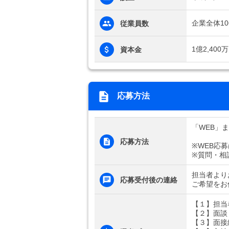
企業全体10
従業員数
1億2,400
資本金
応募方法
「WEB」
応募方法
※WEB応
※質問・相
担当者より
応募受付後の連絡
ご希望をお
【１】担当
【２】面談
【３】面接