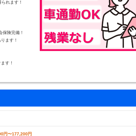
得られます！
！
社会保険完備！
あります！
けます！
00円〜177,200円