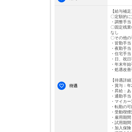
【給与補足
〇定額的に
・調整手当：
〇固定残業
なし
〇その他の
・皆勤手当：
・夜勤手当：
・住宅手当
・日、祝日手
・年末年始手
・処遇改善手
【待遇詳細
・賞与：年2
待遇
・昇給：あ
・通勤手当：
・マイカー
・転勤の可
・受動喫煙
・雇用期間
・試用期間
・加入保険