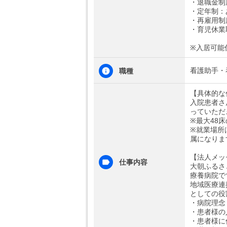
・退職金制
・定年制：
・再雇用制
・育児休業
※入居可能
看護助手・
職種
【具体的な
入院患者さ
っていただ
※最大48
※就業場所
属になりま
【法人メッ
仕事内容
大朝ふるさ
療養病院で
地域医療連
としての役
・病院理念
・患者様の
・患者様に