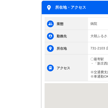
所在地・アクセス
病院
業態
大朝ふるさ
勤務先
731-210
所在地
〇最寄駅
・「新庄西
アクセス
※交通費支
※車通勤O