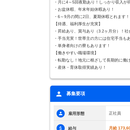
・月に4～5回夜勤あり！しっかり収入が
・お盆休暇、年末年始休暇あり！
・6～9月の間に2日、夏期休暇とれます
【待遇、福利厚生が充実】
・昇給あり、賞与あり（3.2ヶ月分）！
・手当充実！世帯主の方には住宅手当も
・単身者向けの寮もあります！
【働きやすい職場環境】
・転勤なし！地元に根ざして長期的に働
・産休・育休取得実績あり！
募集要項
正社員
雇用形態
月給 173,6
給与