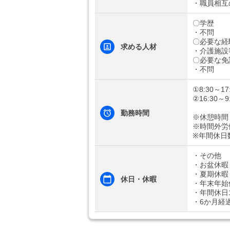
・職員相互
〇学歴
・不問
〇必要な経
求める人材
・介護施設
〇必要な免
・不問
①8:30～17
②16:30～9
勤務時間
※休憩時間
※時間外労
※年間休日
・その他
・お盆休暇 8
・夏期休暇 
休日・休暇
・年末年始休暇
・年間休日1
・6か月経