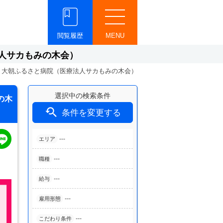
閲覧履歴
MENU
人サカもみの木会）
】大朝ふるさと病院（医療法人サカもみの木会）
選択中の検索条件
の木

条件を変更する
---
エリア
---
職種
---
給与
---
雇用形態
---
こだわり条件