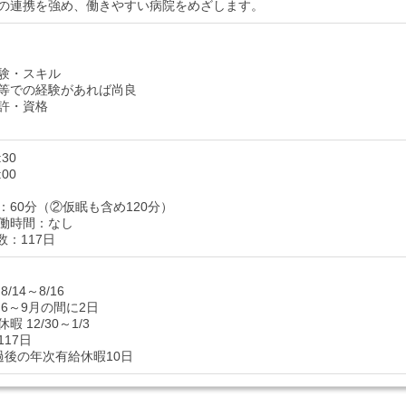
の連携を強め、働きやすい病院をめざします。
験・スキル
等での経験があれば尚良
許・資格
:30
:00
：60分（②仮眠も含め120分）
働時間：なし
数：117日
/14～8/16
6～9月の間に2日
 12/30～1/3
17日
過後の年次有給休暇10日