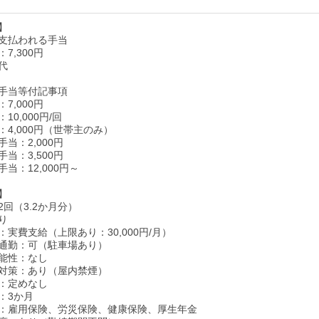
】
支払われる手当
7,300円
代
手当等付記事項
7,000円
10,000円/回
：4,000円（世帯主のみ）
当：2,000円
当：3,500円
当：12,000円～
】
回（3.2か月分）
り
実費支給（上限あり：30,000円/月）
通勤：可（駐車場あり）
能性：なし
対策：あり（屋内禁煙）
：定めなし
：3か月
：雇用保険、労災保険、健康保険、厚生年金