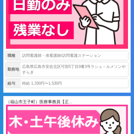
職種
訪問看護師・准看護師/訪問看護ステーション
広島県広島市安佐北区可部5丁目9番3号ラシュ－ルメソンや
勤務地
すらぎ
給与
時給 1,330円〜1,530円
（福山市王子町）医療事務員【正...