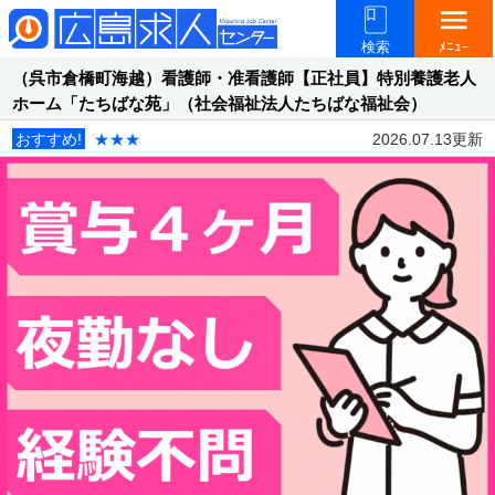
menu
検索
ﾒﾆｭｰ
（呉市倉橋町海越）看護師・准看護師【正社員】特別養護老人
ホーム「たちばな苑」（社会福祉法人たちばな福祉会）
おすすめ!
★★★
2026.07.13更新