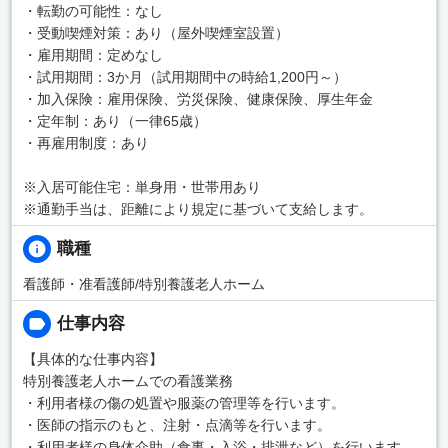
・転勤の可能性：なし
・受動喫煙対策：あり（屋外喫煙室設置）
・雇用期間：定めなし
・試用期間：3か月（試用期間中の時給1,200円～）
・加入保険：雇用保険、労災保険、健康保険、厚生年金
・定年制：あり（一律65歳）
・再雇用制度：あり
※入居可能住宅：単身用・世帯用あり
※通勤手当は、距離により規定に基づいて支給します。
職種
看護師・准看護師/特別養護老人ホーム
仕事内容
【具体的な仕事内容】
特別養護老人ホームでの看護業務
・利用者様の傷の処置や服薬の管理等を行います。
・医師の指示のもと、注射・点滴等を行います。
・利用者様の身体介助（食事・入浴・排泄など）を行います。