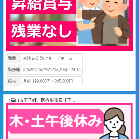
職種
生活支援員/グループホーム
勤務地
広島県広島市佐伯区八幡2-24-14
給与
月給 199,000円〜345,000円
（福山市王子町）医療事務員【正...