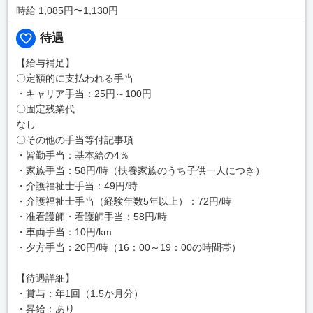
時給 1,085円〜1,130円
待遇
【給与補足】
〇定額的に支払われる手当
・キャリア手当：25円～100円
〇固定残業代
なし
〇その他の手当等付記事項
・皆勤手当：基本給の4％
・家族手当：58円/時（扶養家族のうち子供一人につき）
・介護福祉士手当：49円/時
・介護福祉士手当（経験年数5年以上）：72円/時
・准看護師・看護師手当：58円/時
・車両手当：10円/km
・夕方手当：20円/時（16：00～19：00の時間帯）
【待遇詳細】
・賞与：年1回（1.5か月分）
・昇給：あり