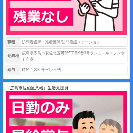
職種
訪問看護師・准看護師/訪問看護ステーション
広島県広島市安佐北区可部5丁目9番3号ラシュ－ルメソンや
勤務地
すらぎ
給与
時給 1,330円〜1,530円
（広島市佐伯区八幡）生活支援員...