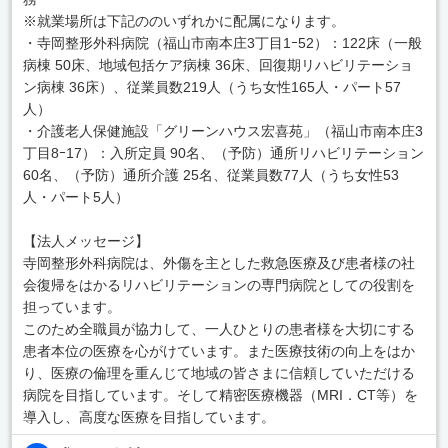
※就業場所は下記ののいずれかに配属になります。
・寺岡整形外科病院（福山市南本庄3丁目1ｰ52）：122床（一般
病棟 50床、地域包括ケア病棟 36床、回復期リハビリテーショ
ン病棟 36床）、従業員数219人（うち女性165人・パート57
人）
・介護老人保健施設「グリーンハウス宏喜苑」（福山市南本庄3
丁目8ｰ17）：入所定員 90名、（予防）通所リハビリテーション
60名、（予防）通所介護 25名、従業員数77人（うち女性53
人・パート5人）
【法人メッセージ】
寺岡整形外科病院は、外傷を主とした救急医療及び患者様の社
会復帰をはかるリハビリテーションの専門病院としての役割を
担っています。
このため全職員が協力して、一人ひとりの患者様を大切にする
患者本位の医療を心がけています。また医療技術の向上をはか
り、医療の倫理を重んじて地域の皆さまに信頼していただける
病院を目指しています。そして精密医療機器（MRI．CT等）を
導入し、高度な医療を目指しています。