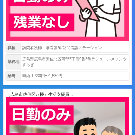
職種
訪問看護師・准看護師/訪問看護ステーション
広島県広島市安佐北区可部5丁目9番3号ラシュ－ルメソンや
勤務地
すらぎ
給与
時給 1,330円〜1,530円
（広島市佐伯区八幡）生活支援員...