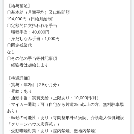
【給与補足】
〇基本給（月額平均）又は時間額
194,000円（日給月給制）
〇定額的に支払われる手当
・職種手当：40,000円
・身だしなみ手当：1,000円
〇固定残業代
なし
〇その他の手当等付記事項
・経験者は加給します
【待遇詳細】
・賞与：年2回（2.5か月分）
・昇給：あり
・通勤手当：実費支給（上限あり：10,000円/月）
・マイカー通勤：可（自宅から片道2km以上の方、無料駐車場
あり）
・転勤の可能性：あり（寺岡整形外科病院、介護老人保健施設
「グリーンハウス宏喜苑」）
・受動喫煙対策：あり（屋内禁煙、敷地内禁煙）