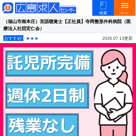
menu
検索
ﾒﾆｭｰ
（福山市南本庄）言語聴覚士【正社員】寺岡整形外科病院（医
療法人社団宏仁会）
おすすめ!
★★★
2026.07.13更新