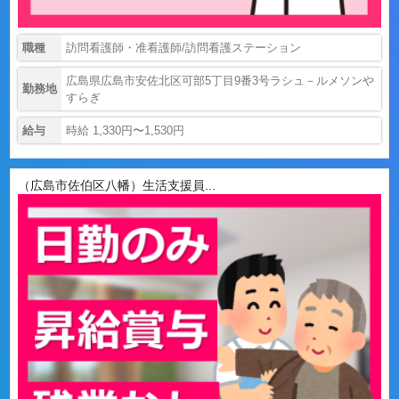
職種
訪問看護師・准看護師/訪問看護ステーション
広島県広島市安佐北区可部5丁目9番3号ラシュ－ルメソンや
勤務地
すらぎ
給与
時給 1,330円〜1,530円
（広島市佐伯区八幡）生活支援員...