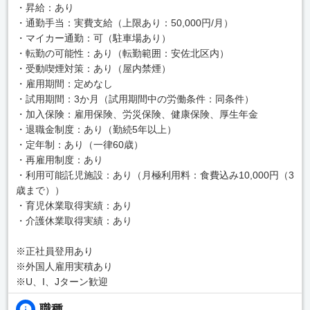
・昇給：あり
・通勤手当：実費支給（上限あり：50,000円/月）
・マイカー通勤：可（駐車場あり）
・転勤の可能性：あり（転勤範囲：安佐北区内）
・受動喫煙対策：あり（屋内禁煙）
・雇用期間：定めなし
・試用期間：3か月（試用期間中の労働条件：同条件）
・加入保険：雇用保険、労災保険、健康保険、厚生年金
・退職金制度：あり（勤続5年以上）
・定年制：あり（一律60歳）
・再雇用制度：あり
・利用可能託児施設：あり（月極利用料：食費込み10,000円（3
歳まで））
・育児休業取得実績：あり
・介護休業取得実績：あり
※正社員登用あり
※外国人雇用実積あり
※U、I、Jターン歓迎
職種