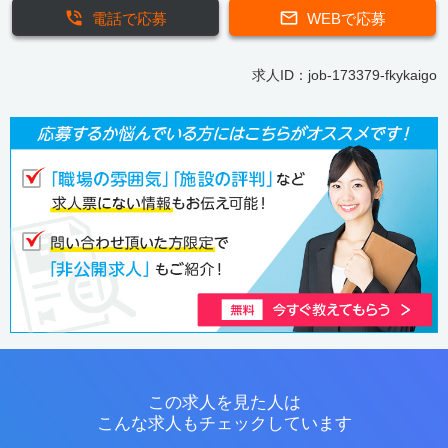
電話で応募
WEBで応募
求人ID：job-173379-fkykaigo
この求人を見た人は
こんな求人もチェックしています