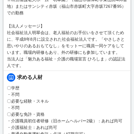
地）またはサンシティ赤坂（福山市赤坂町大字赤坂7267番95）
での勤務
【法人メッセージ】
社会福祉法人明翠会は、老人福祉のお手伝いをさせて頂くため
に、平成8年8月に設立された社会福祉法人です。「やさしさと
思いやりのあるおもてなし」をモットーに職員一同ケアをして
います。職場内研修もあり、外の研修にも参加しています。
当法人は「魅力ある福祉・介護の職場宣言 ひろしま」の認証法
人です。
求める人材
〇学歴
・不問
〇必要な経験・スキル
・不問
〇必要な免許・資格
・介護職員初任者研修（旧ホームヘルパー2級）：あれば尚可
・介護福祉士：あれば尚可
・普通自動車運転免許：必須（AT限定可）