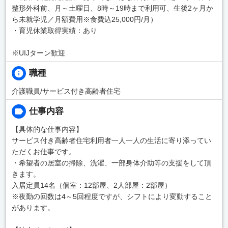
整形外科前、月～土曜日、8時～19時まで利用可、生後2ヶ月か
ら未就学児／月額費用※食費込25,000円/月）
・育児休業取得実績：あり
※UIJターン歓迎
職種
介護職員/サービス付き高齢者住宅
仕事内容
【具体的な仕事内容】
サービス付き高齢者住宅利用者一人一人の生活に寄り添ってい
ただくお仕事です。
・希望者の居室の掃除、洗濯、一部身体介助等の支援をして頂
きます。
入居定員14名（個室：12部屋、2人部屋：2部屋）
※夜勤の回数は4～5回程度ですが、シフトにより変動すること
があります。