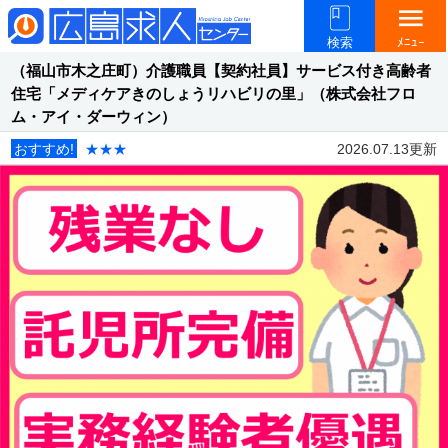
menu
検索
ﾒﾆｭｰ
（福山市木之庄町）介護職員【契約社員】サービス付き高齢者
住宅「メディケアきのしょうリハビリの里」（株式会社フロ
ム・アイ・ダーウィン）
おすすめ!
★★★
2026.07.13更新