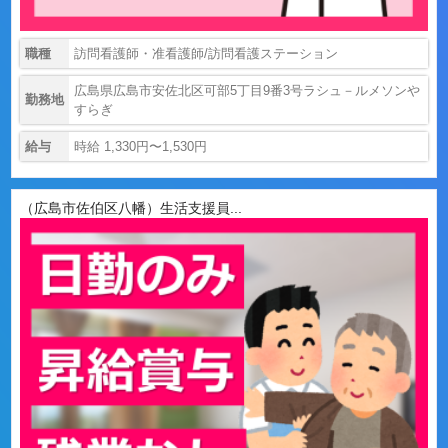
職種
訪問看護師・准看護師/訪問看護ステーション
広島県広島市安佐北区可部5丁目9番3号ラシュ－ルメソンや
勤務地
すらぎ
給与
時給 1,330円〜1,530円
（広島市佐伯区八幡）生活支援員...