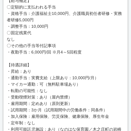
【給与補足】
〇定額的に支払われる手当
・資格手当：介護福祉士10,000円、介護職員初任者研修・実務
者研修5,000円
・調整手当：10,000円
〇固定残業代
なし
〇その他の手当等付記事項
・夜勤手当：6,000円/回 ※月4～5回程度
【待遇詳細】
・昇給：あり
・通勤手当：実費支給（上限あり：10,000円/月）
・マイカー通勤：可（無料駐車場あり）
・転勤の可能性：なし
・受動喫煙対策：あり（屋内禁煙）
・雇用期間：定めあり（原則更新）
・試用期間：3か月（試用期間中の労働条件：同条件）
・加入保険：雇用保険、労災保険、健康保険、厚生年金
・定年制：なし
・利用可能託児施設：あり（なのはな保育園／木之庄町の岩崎