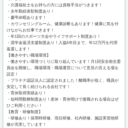
・介護福祉士をお持ちの方には資格手当がつきます！
・永年勤続表彰制度あり！
・慶弔休暇あります！
・カウンセリングルーム、健康診断もあります！健康に気を付
けながらお仕事できます！
・年1回のスポーツ大会やライフサポート制度あり！
・奨学金返済支援制度あり！入協5年目まで、年12万円を代理
返還します！
【働きやすい職場環境】
・働きやすい環境づくりに取り組んでいます！月1回安全衛生委
員会を開催し、職場環境・職場運営について意見の言える場を
設定！
・プラチナ認証法人に認定されました！離職率が低く、職員が
安定して長く続けられる会社です！
・育休取得実績あり！
・短時間勤務制度あり！産休・育休明けで復職される場合はぜ
ひご利用ください！
【教育・研修制度】
・研修あり！採用時研修、現任研修、社内研修、施設実習他研
修が充実しています！