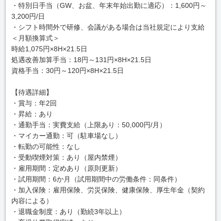
・特別日手当（GW、お盆、年末年始出勤に適応）：1,600円～
3,200円/日
・シフト時間外で研修、会議がある場合は当社規定により支給
＜月額換算式＞
時給1,075円×8H×21.5日
処遇改善加算手当：18円～131円×8H×21.5日
資格手当：30円～120円×8H×21.5日
【待遇詳細】
・賞与：年2回
・昇給：あり
・通勤手当：実費支給（上限あり：50,000円/月）
・マイカー通勤：可（駐車場なし）
・転勤の可能性：なし
・受動喫煙対策：あり（屋内禁煙）
・雇用期間：定めあり（原則更新）
・試用期間：6か月（試用期間中の労働条件：同条件）
・加入保険：雇用保険、労災保険、健康保険、厚生年金（契約
内容による）
・退職金制度：あり（勤続3年以上）