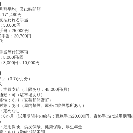
】
月額平均）又は時間額
～171,480円
支払われる手当
30,000円
当：25,000円
手当：20,700円
代
手当等付記事項
5,000円/回
,000円～10,000円
】
回（3.7か月分）
り
実費支給（上限あり：45,000円/月）
通勤：可（駐車場あり）
能性：あり（安芸郡熊野町）
対策：あり（屋内禁煙、屋外に喫煙場所あり）
：定めなし
：6か月（試用期間中の給与：職務手当20,000円、資格手当は試用期間
）
：雇用保険、労災保険、健康保険、厚生年金
度：あり（勤続期間不問）