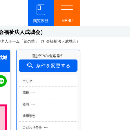
閲覧履歴
MENU
会福祉法人成城会）
護老人ホーム「菜の華」（社会福祉法人成城会）
選択中の検索条件
成城

条件を変更する
---
エリア
---
職種
---
給与
---
雇用形態
---
こだわり条件