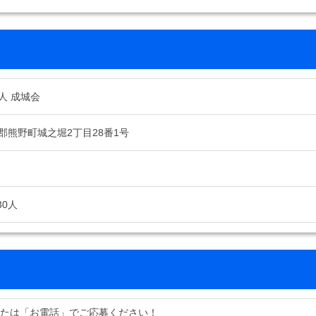
人 成城会
郡熊野町城之堀2丁目28番1号
30人
または「お電話」でご応募ください！