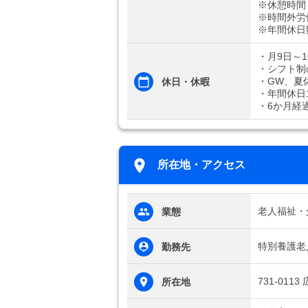
※休憩時間
※時間外労
※年間休日
・月9日～
・シフト制
・GW、夏
休日・休暇
・年間休日1
・6か月経
所在地・アクセス
老人福祉・
業態
特別養護老
勤務先
731-01
所在地