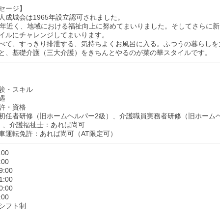
セージ】
人成城会は1965年設立認可されました。
0年近く、地域における福祉向上に努めてまいりました。そしてさらに新
イルにチャレンジしてまいります。
べて、すっきり排泄する、気持ちよくお風呂に入る。ふつうの暮らしを
と、基礎介護（三大介護）をきちんとやるのが菜の華スタイルです。
験・スキル
遇
許・資格
初任者研修（旧ホームヘルパー2級）、介護職員実務者研修（旧ホーム
）、介護福祉士：あれば尚可
車運転免許：あれば尚可（AT限定可）
:00
:00
9:00
1:00
0:00
:00
シフト制