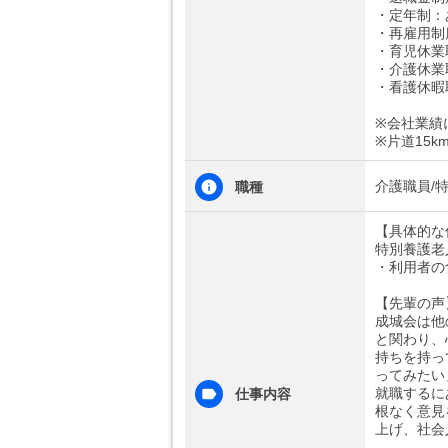
・定年制：
・再雇用制
・育児休業
・介護休業
・看護休暇
※会社業績
※片道15
介護職員/
職種
【具体的な
特別養護老
・利用者の
【先輩の声
成城会は他
と関わり、
持ちを持っ
ってみたい
就職するに
仕事内容
根なく意見
上げ、社会