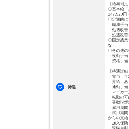
【給与補足
〇基本給（
147,520円
〇定額的に
・職務手当：
・処遇改善手
・処遇改善2
〇固定残業
なし
〇その他の
・夜勤手当：
・資格手当：3
【待遇詳細
・賞与：年2
・昇給：あ
・通勤手当：
待遇
・マイカー
・転勤の可
・受動喫煙
・雇用期間
・試用期間
からの支給
・加入保険
・退職金制