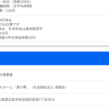
：60分（⑤⑥120分）
働時間：月平均4時間
数：115日
10日休み
のお仕事です
休み、年末年始は連休取得可
15日
過後の年次有給休暇10日
介護事業
人ホーム「菜の華」（社会福祉法人 成城会）
13 広島県広島市安佐南区西原1丁目18-5