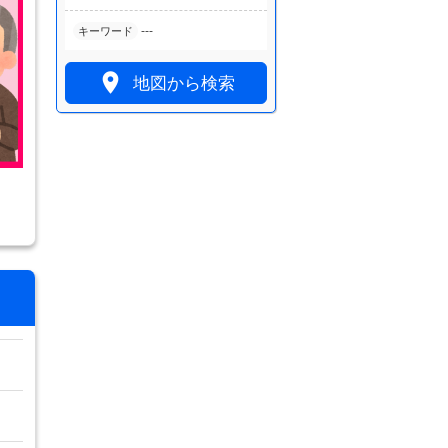
---
キーワード

地図から検索