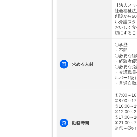
【法人メッ
社会福祉法
創設から5
い介護スタ
おいしく食
切にするこ
〇学歴
・不問
〇必要な経
・経験者優
求める人材
〇必要な免
・介護職員
ルパー1級
・普通自動
①7:00～16
②8:00～17
③10:00～1
④12:00～2
⑤17:00～1
⑥21:00～7
勤務時間
※①～⑥の