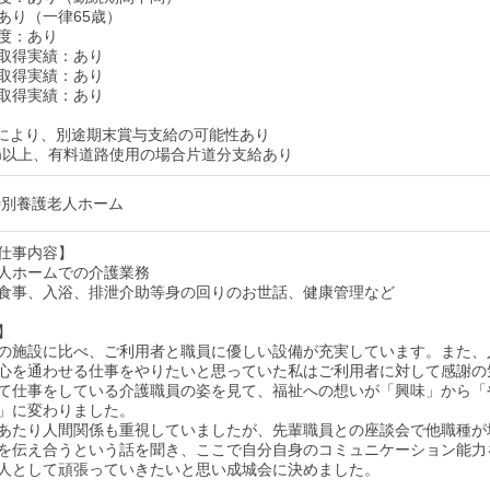
あり（一律65歳）
度：あり
取得実績：あり
取得実績：あり
取得実績：あり
により、別途期末賞与支給の可能性あり
km以上、有料道路使用の場合片道分支給あり
特別養護老人ホーム
仕事内容】
人ホームでの介護業務
食事、入浴、排泄介助等身の回りのお世話、健康管理など
】
の施設に比べ、ご利用者と職員に優しい設備が充実しています。また、
心を通わせる仕事をやりたいと思っていた私はご利用者に対して感謝の
て仕事をしている介護職員の姿を見て、福祉への想いが「興味」から「
」に変わりました。
あたり人間関係も重視していましたが、先輩職員との座談会で他職種が
を伝え合うという話を聞き、ここで自分自身のコミュニケーション能力
人として頑張っていきたいと思い成城会に決めました。