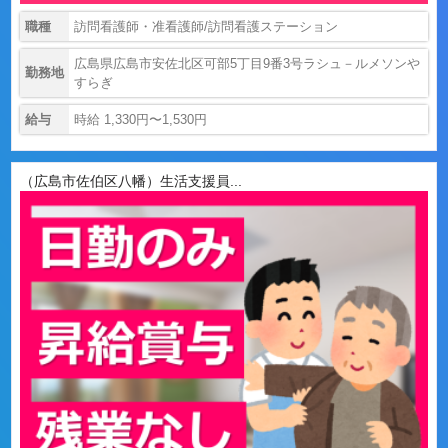
職種
訪問看護師・准看護師/訪問看護ステーション
広島県広島市安佐北区可部5丁目9番3号ラシュ－ルメソンや
勤務地
すらぎ
給与
時給 1,330円〜1,530円
（広島市佐伯区八幡）生活支援員...