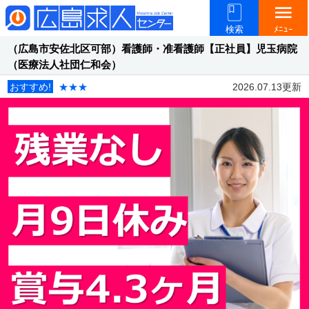
menu
検索
ﾒﾆｭｰ
（広島市安佐北区可部）看護師・准看護師【正社員】児玉病院
（医療法人社団仁和会）
おすすめ!
★★★
2026.07.13更新