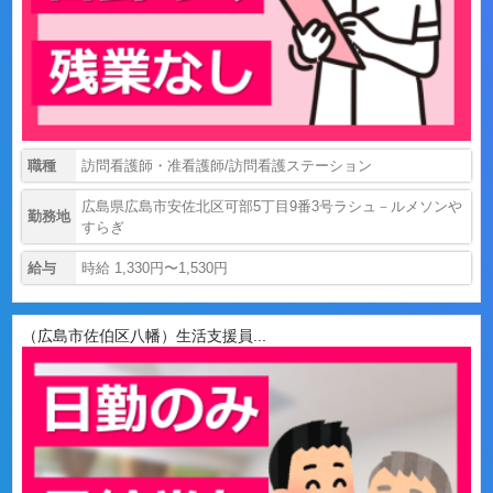
職種
訪問看護師・准看護師/訪問看護ステーション
広島県広島市安佐北区可部5丁目9番3号ラシュ－ルメソンや
勤務地
すらぎ
給与
時給 1,330円〜1,530円
（広島市佐伯区八幡）生活支援員...