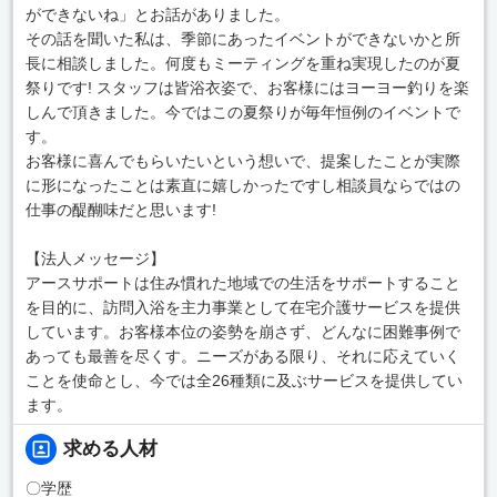
ができないね」とお話がありました。
その話を聞いた私は、季節にあったイベントができないかと所
長に相談しました。何度もミーティングを重ね実現したのが夏
祭りです! スタッフは皆浴衣姿で、お客様にはヨーヨー釣りを楽
しんで頂きました。今ではこの夏祭りが毎年恒例のイベントで
す。
お客様に喜んでもらいたいという想いで、提案したことが実際
に形になったことは素直に嬉しかったですし相談員ならではの
仕事の醍醐味だと思います!
【法人メッセージ】
アースサポートは住み慣れた地域での生活をサポートすること
を目的に、訪問入浴を主力事業として在宅介護サービスを提供
しています。お客様本位の姿勢を崩さず、どんなに困難事例で
あっても最善を尽くす。ニーズがある限り、それに応えていく
ことを使命とし、今では全26種類に及ぶサービスを提供してい
ます。
求める人材
〇学歴