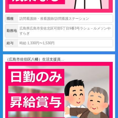
職種
訪問看護師・准看護師/訪問看護ステーション
広島県広島市安佐北区可部5丁目9番3号ラシュ－ルメソンや
勤務地
すらぎ
給与
時給 1,330円〜1,530円
（広島市佐伯区八幡）生活支援員...