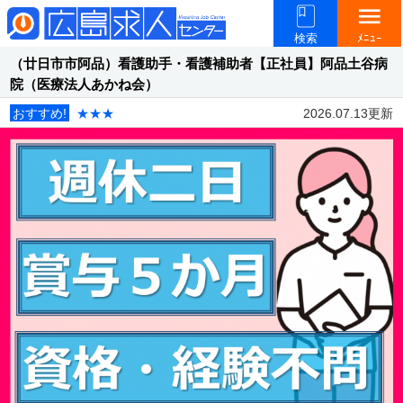
menu
検索
ﾒﾆｭｰ
（廿日市市阿品）看護助手・看護補助者【正社員】阿品土谷病
院（医療法人あかね会）
おすすめ!
★★★
2026.07.13更新