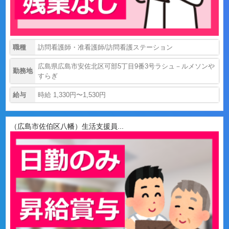
職種
訪問看護師・准看護師/訪問看護ステーション
広島県広島市安佐北区可部5丁目9番3号ラシュ－ルメソンや
勤務地
すらぎ
給与
時給 1,330円〜1,530円
（広島市佐伯区八幡）生活支援員...