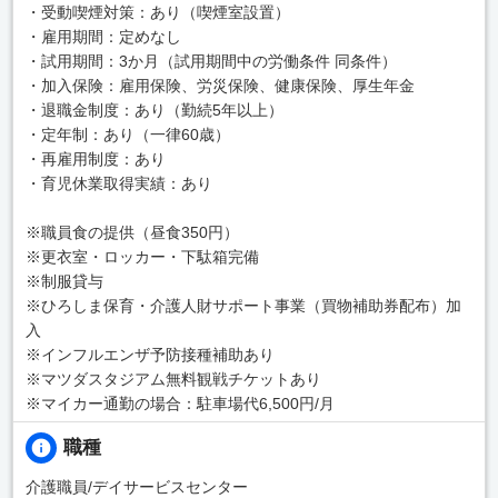
・受動喫煙対策：あり（喫煙室設置）
・雇用期間：定めなし
・試用期間：3か月（試用期間中の労働条件 同条件）
・加入保険：雇用保険、労災保険、健康保険、厚生年金
・退職金制度：あり（勤続5年以上）
・定年制：あり（一律60歳）
・再雇用制度：あり
・育児休業取得実績：あり
※職員食の提供（昼食350円）
※更衣室・ロッカー・下駄箱完備
※制服貸与
※ひろしま保育・介護人財サポート事業（買物補助券配布）加
入
※インフルエンザ予防接種補助あり
※マツダスタジアム無料観戦チケットあり
※マイカー通勤の場合：駐車場代6,500円/月
職種
介護職員/デイサービスセンター