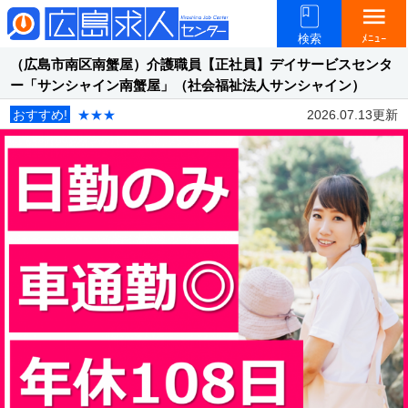
menu
検索
ﾒﾆｭｰ
（広島市南区南蟹屋）介護職員【正社員】デイサービスセンタ
ー「サンシャイン南蟹屋」（社会福祉法人サンシャイン）
おすすめ!
★★★
2026.07.13更新