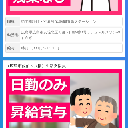
職種
訪問看護師・准看護師/訪問看護ステーション
広島県広島市安佐北区可部5丁目9番3号ラシュ－ルメソンや
勤務地
すらぎ
給与
時給 1,330円〜1,530円
（広島市佐伯区八幡）生活支援員...