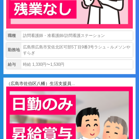
職種
訪問看護師・准看護師/訪問看護ステーション
広島県広島市安佐北区可部5丁目9番3号ラシュ－ルメソンや
勤務地
すらぎ
給与
時給 1,330円〜1,530円
（広島市佐伯区八幡）生活支援員...