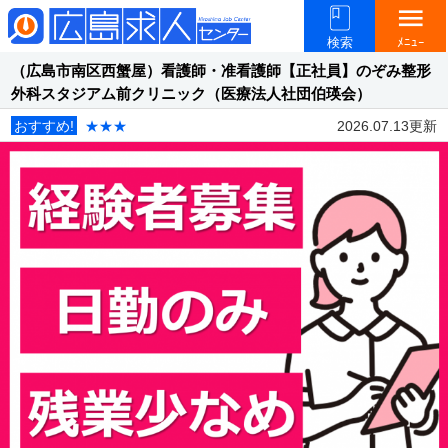
menu
検索
ﾒﾆｭｰ
（広島市南区西蟹屋）看護師・准看護師【正社員】のぞみ整形
外科スタジアム前クリニック（医療法人社団伯瑛会）
おすすめ!
★★★
2026.07.13更新