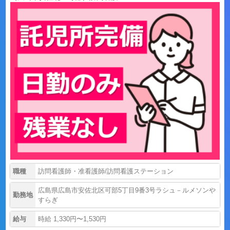
職種
訪問看護師・准看護師/訪問看護ステーション
広島県広島市安佐北区可部5丁目9番3号ラシュ－ルメソンや
勤務地
すらぎ
給与
時給 1,330円〜1,530円