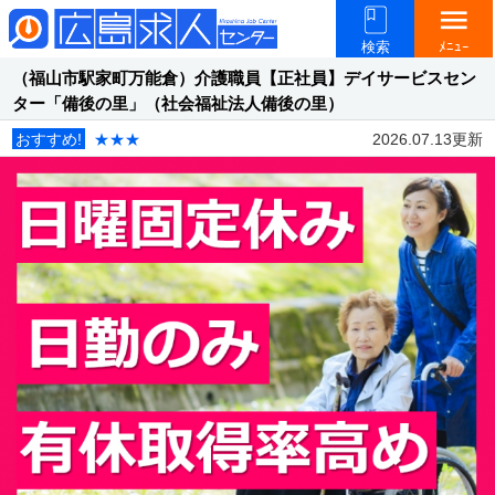
menu
検索
ﾒﾆｭｰ
（福山市駅家町万能倉）介護職員【正社員】デイサービスセン
ター「備後の里」（社会福祉法人備後の里）
おすすめ!
★★★
2026.07.13更新