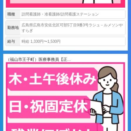
職種
訪問看護師・准看護師/訪問看護ステーション
広島県広島市安佐北区可部5丁目9番3号ラシュ－ルメソンや
勤務地
すらぎ
給与
時給 1,330円〜1,530円
（福山市王子町）医療事務員【正...