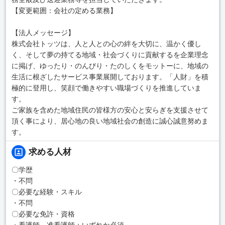
【変更範囲：会社の定める業務】
【法人メッセージ】
株式会社トッツは、人と人との心の絆を大切に、温かく優し
く、そして夢の持てる地域・社会づくりに貢献するを企業理念
に掲げ、ゆったり・のんびり・たのしくをモットーに、地域の
生活に根ざしたサービス事業展開しております。「人財」を積
極的に登用し、笑顔で働きやすい職場づくりを推進していま
す。
ご家族を含めた地域住民の皆様方の安心と安らぎを支援させて
頂く事により、居心地の良い地域社会の創造に誠心誠意努めま
す。
求める人材
〇学歴
・不問
〇必要な経験・スキル
・不問
〇必要な免許・資格
・看護師、准看護師：いずれか必須