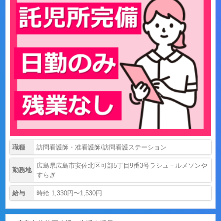
職種
訪問看護師・准看護師/訪問看護ステーション
広島県広島市安佐北区可部5丁目9番3号ラシュ－ルメソンや
勤務地
すらぎ
給与
時給 1,330円〜1,530円