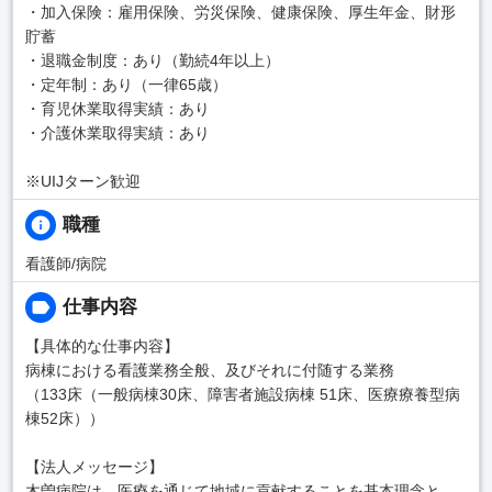
・加入保険：雇用保険、労災保険、健康保険、厚生年金、財形
貯蓄
・退職金制度：あり（勤続4年以上）
・定年制：あり（一律65歳）
・育児休業取得実績：あり
・介護休業取得実績：あり
※UIJターン歓迎
職種
看護師/病院
仕事内容
【具体的な仕事内容】
病棟における看護業務全般、及びそれに付随する業務
（133床（一般病棟30床、障害者施設病棟 51床、医療療養型病
棟52床））
【法人メッセージ】
木曽病院は、医療を通じて地域に貢献することを基本理念と