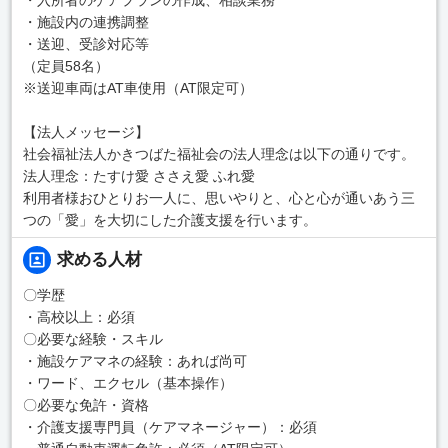
・施設内の連携調整
・送迎、受診対応等
（定員58名）
※送迎車両はAT車使用（AT限定可）
【法人メッセージ】
社会福祉法人かきつばた福祉会の法人理念は以下の通りです。
法人理念：たすけ愛 ささえ愛 ふれ愛
利用者様おひとりお一人に、思いやりと、心と心が通いあう三
つの「愛」を大切にした介護支援を行います。
求める人材
〇学歴
・高校以上：必須
〇必要な経験・スキル
・施設ケアマネの経験：あれば尚可
・ワード、エクセル（基本操作）
〇必要な免許・資格
・介護支援専門員（ケアマネージャー）：必須