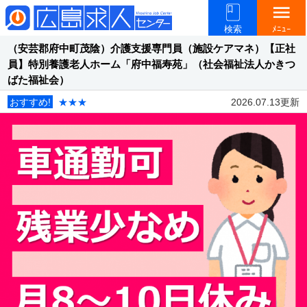
menu
検索
ﾒﾆｭｰ
（安芸郡府中町茂陰）介護支援専門員（施設ケアマネ）【正社
員】特別養護老人ホーム「府中福寿苑」（社会福祉法人かきつ
ばた福祉会）
おすすめ!
★★★
2026.07.13更新